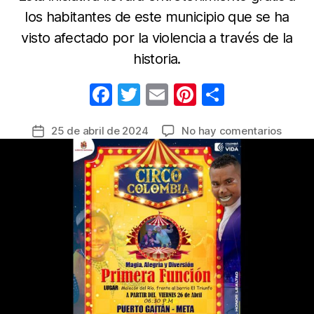
los habitantes de este municipio que se ha
visto afectado por la violencia a través de la
historia.
F
T
E
Pi
C
a
w
m
nt
o
en
25 de abril de 2024
No hay comentarios
Fecha
c
itt
ail
er
m
La
de
e
er
e
p
alegrí
la
y
b
st
ar
entrada
divers
o
tir
del
o
Circo
Colom
k
del
Ejérci
llega
por