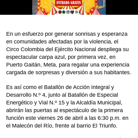
prime
vez
a
Puerto
Gaitán
En un esfuerzo por generar sonrisas y esperanza
Meta
en comunidades afectadas por la violencia, el
Circo Colombia del Ejército Nacional despliega su
espectacular carpa azul, por primera vez, en
Puerto Gaitán, Meta, para regalar una experiencia
cargada de sorpresas y diversión a sus habitantes.
Es así como el Batallón de Acción Integral y
Desarrollo N.º 4, junto al Batallón de Especial
Energético y Vial N.º 15 y la Alcaldía Municipal,
abrirán las puertas al espectáculo de la primera
función este viernes 26 de abril a las 6:30 p.m. en
el Malecón del Río, frente al barrio El Triunfo.