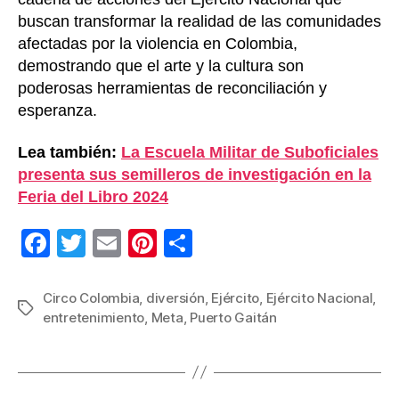
buscan transformar la realidad de las comunidades
afectadas por la violencia en Colombia,
demostrando que el arte y la cultura son
poderosas herramientas de reconciliación y
esperanza.
Lea también:
La Escuela Militar de Suboficiales
presenta sus semilleros de investigación en la
Feria del Libro 2024
F
T
E
Pi
C
a
wi
m
nt
o
c
tt
ail
er
m
Circo Colombia
,
diversión
,
Ejército
,
Ejército Nacional
,
Etiquetas
entretenimiento
,
Meta
,
Puerto Gaitán
e
er
e
p
b
st
ar
o
tir