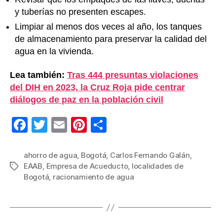
y tuberías no presenten escapes.
Limpiar al menos dos veces al año, los tanques
de almacenamiento para preservar la calidad del
agua en la vivienda.
Lea también:
Tras 444 presuntas violaciones
del DIH en 2023, la Cruz Roja pide centrar
diálogos de paz en la población civil
F
T
E
Pi
C
a
wi
m
nt
o
c
tt
ail
er
m
ahorro de agua
,
Bogotá
,
Carlos Fernando Galán
,
EAAB
,
Empresa de Acueducto
,
localidades de
Etiquetas
e
er
e
p
Bogotá
,
racionamiento de agua
b
st
ar
o
tir
o