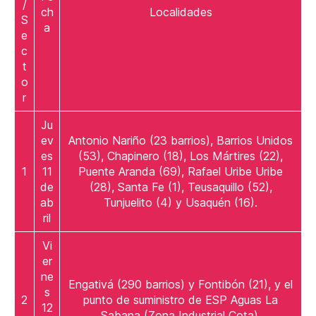
/
ch
Localidades
S
a
e
c
t
o
r
Ju
ev
Antonio Nariño (23 barrios), Barrios Unidos
es
(53), Chapinero (18), Los Mártires (22),
1
11
Puente Aranda (69), Rafael Uribe Uribe
de
(28), Santa Fe (1), Teusaquillo (52),
ab
Tunjuelito (4) y Usaquén (16).
ril
Vi
er
ne
Engativá (290 barrios) y Fontibón (21), y el
s
2
punto de suministro de ESP Aguas La
12
Sabana (Zona Industrial Cota).