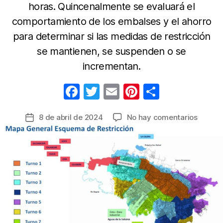
horas. Quincenalmente se evaluará el
comportamiento de los embalses y el ahorro
para determinar si las medidas de restricción
se mantienen, se suspenden o se
incrementan.
F
T
E
Pi
C
a
w
m
nt
o
en
8 de abril de 2024
No hay comentarios
Fecha
c
itt
ail
er
m
Racion
de
e
er
e
p
de
la
agua
b
st
ar
entrada
en
o
tir
Bogotá
o
estos
son
k
los
sector