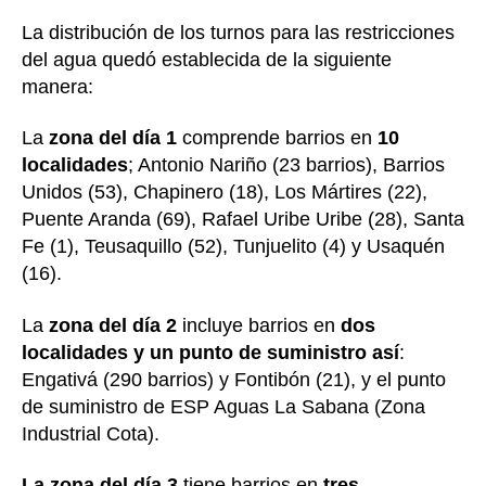
La distribución de los turnos para las restricciones
del agua quedó establecida de la siguiente
manera:
La
zona del día 1
comprende barrios en
10
localidades
; Antonio Nariño (23 barrios), Barrios
Unidos (53), Chapinero (18), Los Mártires (22),
Puente Aranda (69), Rafael Uribe Uribe (28), Santa
Fe (1), Teusaquillo (52), Tunjuelito (4) y Usaquén
(16).
La
zona del día 2
incluye barrios en
dos
localidades y un punto de suministro así
:
Engativá (290 barrios) y Fontibón (21), y el punto
de suministro de ESP Aguas La Sabana (Zona
Industrial Cota).
La zona del día 3
tiene barrios en
tres