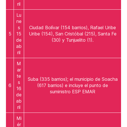
ril
Lu
ne
s
Ciudad Bolívar (154 barrios), Rafael Uribe
5
15
Uribe (154), San Cristóbal (215), Santa Fe
de
(30) y Tunjuelito (1).
ab
ril
M
ar
te
Suba (335 barrios); el municipio de Soacha
s
6
(617 barrios) e incluye el punto de
16
suministro ESP EMAR
de
ab
ril
Mi
ér