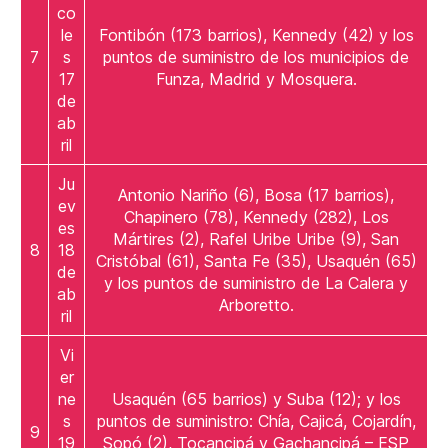
co
le
Fontibón (173 barrios), Kennedy (42) y los
7
s
puntos de suministro de los municipios de
17
Funza, Madrid y Mosquera.
de
ab
ril
Ju
Antonio Nariño (6), Bosa (17 barrios),
ev
Chapinero (78), Kennedy (282), Los
es
Mártires (2), Rafel Uribe Uribe (9), San
8
18
Cristóbal (61), Santa Fe (35), Usaquén (65)
de
y los puntos de suministro de La Calera y
ab
Arboretto.
ril
Vi
er
ne
Usaquén (65 barrios) y Suba (12); y los
s
puntos de suministro: Chía, Cajicá, Cojardín,
9
19
Sopó (2), Tocancipá y Gachancipá – ESP