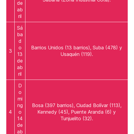
de
ab
ril
Sá
ba
d
o
Barrios Unidos (13 barrios), Suba (478) y
3
13
Usaquén (119).
de
ab
ril
D
o
mi
ng
Bosa (397 barrios), Ciudad Bolívar (113),
4
o
Kennedy (45), Puente Aranda (6) y
14
Tunjuelito (32).
de
ab