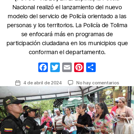
Nacional realizó el lanzamiento del nuevo
modelo del servicio de Policía orientado a las
personas y los territorios. La Policía de Tolima
se enfocará más en programas de
participación ciudadana en los municipios que
conforman el departamento.
F
T
E
Pi
C
a
w
m
nt
o
en
4 de abril de 2024
No hay comentarios
Fecha
c
itt
ail
er
m
Un
de
e
er
e
p
trinom
la
será
b
st
ar
entrada
la
o
tir
base
o
del
nuevo