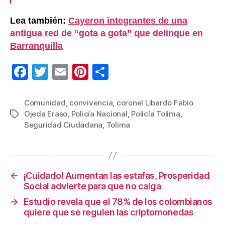
Lea también:
Cayeron integrantes de una
antigua red de “gota a gota” que delinque en
Barranquilla
F
T
E
Pi
C
a
wi
m
nt
o
c
tt
ail
er
m
Comunidad
,
convivencia
,
coronel Libardo Fabio
Ojeda Eraso
,
Policía Nacional
,
Policía Tolima
,
Etiquetas
e
er
e
p
Seguridad Ciudadana
,
Tolima
b
st
ar
o
tir
o
←
¡Cuidado! Aumentan las estafas, Prosperidad
k
Social advierte para que no caiga
→
Estudio revela que el 78% de los colombianos
quiere que se regulen las criptomonedas