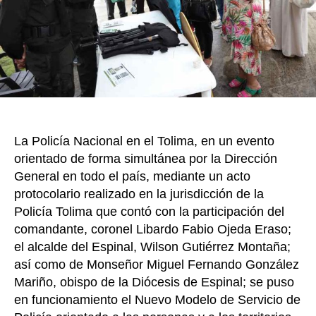
k
model
del
servici
de
Policía
para
lograr
la
seguri
La Policía Nacional en el Tolima, en un evento
y
conviv
orientado de forma simultánea por la Dirección
ciudad
General en todo el país, mediante un acto
protocolario realizado en la jurisdicción de la
Policía Tolima que contó con la participación del
comandante, coronel Libardo Fabio Ojeda Eraso;
el alcalde del Espinal, Wilson Gutiérrez Montaña;
así como de Monseñor Miguel Fernando González
Mariño, obispo de la Diócesis de Espinal; se puso
en funcionamiento el Nuevo Modelo de Servicio de