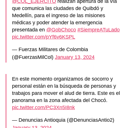
@COL_EJERCITO
realizan apertura de la vía
que comunica las ciudades de Quibdó y
Medellín, para el ingreso de las misiones
médicas y poder atender la emergencia
presentada en
@GobChoco
#SiempreATuLado
pic.twitter.com/pYf6v6KSPL
— Fuerzas Militares de Colombia
(@FuerzasMilCol)
January 13, 2024
En este momento organizamos de socorro y
personal están en la búsqueda de personas y
trabajos para mover el alud de tierra. Este es el
panorama en la zona afectada del Chocó.
pic.twitter.com/PC3Xn5I8nk
— Denuncias Antioquia (@DenunciasAntio2)
January 13, 2024