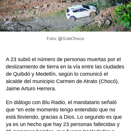
por
desli
de
tierra
en
la
Foto: @GobChoco
vía
de
Quibd
A 23 subió el número de personas muertas por el
a
deslizamiento de tierra en la vía entre las ciudades
Medel
de Quibdó y Medellín, según lo comunicó el
alcalde del municipio Carmen de Atrato (Chocó),
Jaime Arturo Herrera.
En diálogo con Blu Radio, el mandatario señaló
que “en este momento tengo entendido que no
está lloviendo, gracias a Dios. Lo segundo es que
ya es un hecho que hay 23 personas fallecidas y