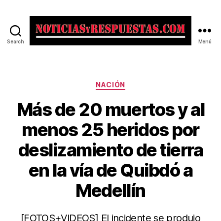
Search
Menú
Noticias
y
Respuestas
Categorías
NACIÓN
Más de 20 muertos y al
menos 25 heridos por
deslizamiento de tierra
en la vía de Quibdó a
Medellín
[FOTOS+VIDEOS] El incidente se produjo