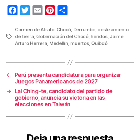
F
T
E
Pi
C
a
wi
m
nt
o
c
tt
ail
er
m
Carmen de Atrato
,
Chocó
,
Derrumbe
,
deslizamiento
de tierra
,
Gobernación del Chocó
,
heridos
,
Jaime
Etiquetas
e
er
e
p
Arturo Herrera
,
Medellín
,
muertos
,
Quibdó
b
st
ar
o
tir
o
←
Perú presenta candidatura para organizar
k
Juegos Panamericanos de 2027
→
Lai Ching-te, candidato del partido de
gobierno, anuncia su victoria en las
elecciones en Taiwán
Deja una respuesta