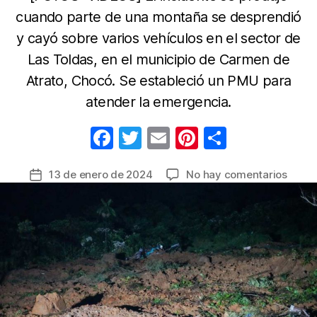
cuando parte de una montaña se desprendió
y cayó sobre varios vehículos en el sector de
Las Toldas, en el municipio de Carmen de
Atrato, Chocó. Se estableció un PMU para
atender la emergencia.
F
T
E
Pi
C
a
w
m
nt
o
en
13 de enero de 2024
No hay comentarios
Fecha
c
itt
ail
er
m
Más
de
e
er
e
p
de
la
20
b
st
ar
entrada
muert
o
tir
y
o
al
meno
k
25
herid