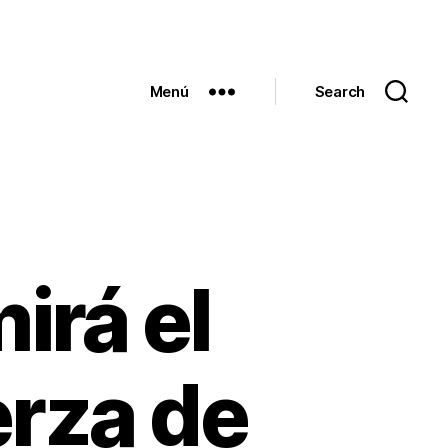
Menú
Search
irá el
erza de