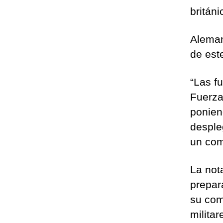
británi
Aleman
de est
“Las f
Fuerza
ponien
desple
un com
La not
prepar
su com
militar