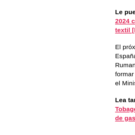
Le pue
2024 c
textil
El pró
España
Rumaní
formar
el Min
Lea t
Tobago
de gas