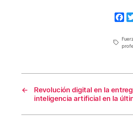
F
a
c
Fuer
Etiqueta
e
prof
b
o
o
k
←
Revolución digital en la entreg
inteligencia artificial en la últ