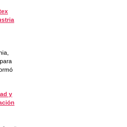
tex
stria
nia,
 para
formó
dad y
ación