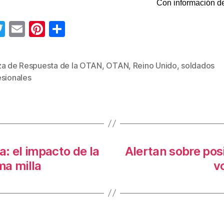
Con información de
T
E
Pi
C
wi
m
nt
o
tt
ail
er
m
za de Respuesta de la OTAN
,
OTAN
,
Reino Unido
,
soldados
s
er
e
p
esionales
st
ar
tir
a: el impacto de la
Alertan sobre pos
ima milla
v