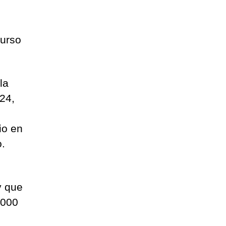
curso
la
24,
io en
o.
y que
.000