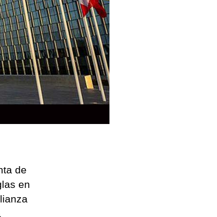
n
024
nta de
glas en
lianza
a