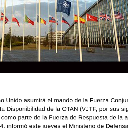
e
2
no Unido asumirá el mando de la Fuerza Conju
ta Disponibilidad de la OTAN (VJTF, por sus si
) como parte de la Fuerza de Respuesta de la a
4, informó este jueves el Ministerio de Defens