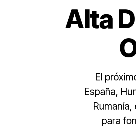
Alta D
O
El próxim
España, Hun
Rumanía, 
para for