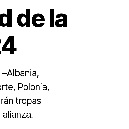
d de la
24
 –Albania,
te, Polonia,
rán tropas
 alianza.