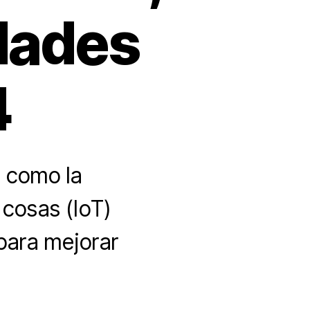
dades
4
 como la
s cosas (IoT)
para mejorar