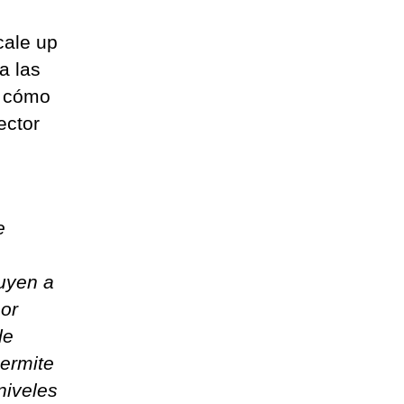
cale up
a las
a cómo
ector
e
buyen a
por
de
ermite
niveles