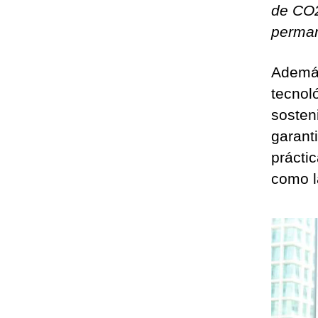
de CO2
perma
Además
tecnol
sosten
garant
prácti
como l