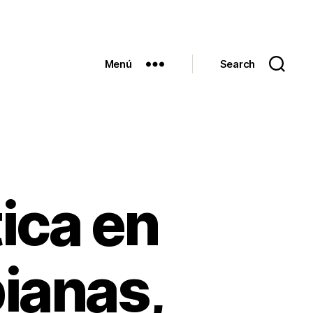
Menú
Search
ica en
ianas,