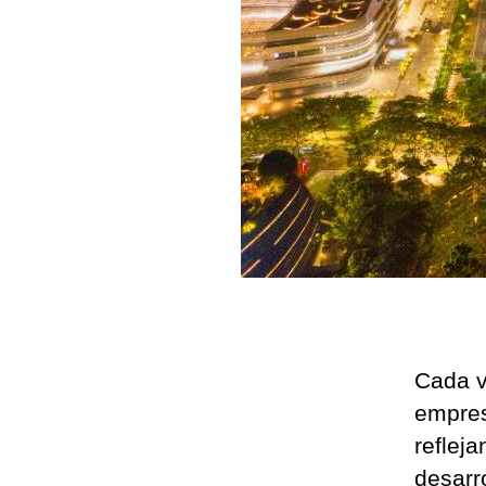
Cada v
empres
reflej
desarr