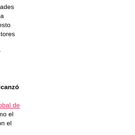
dades
ia
esto
tores
y
lcanzó
obal de
mo el
on el