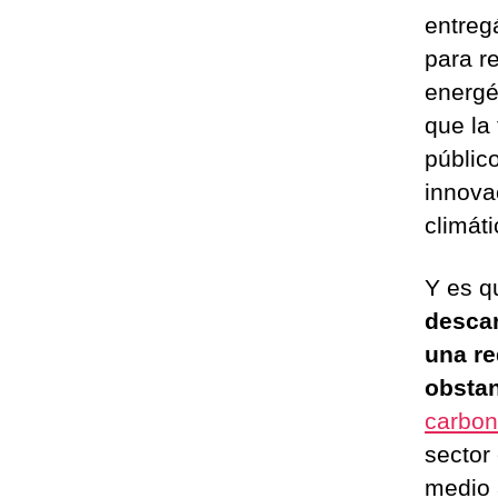
entreg
para re
energé
que la
públic
innova
climáti
Y es q
descar
una re
obstan
carbon
sector
medio 