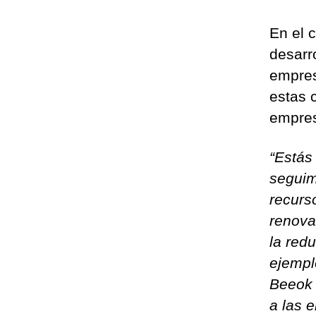
En el 
desarr
empres
estas 
empres
“Estás
seguim
recurs
renova
la red
ejemplo
Beeok 
a las 