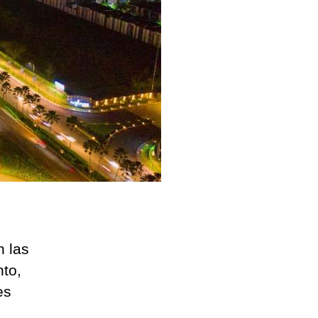
n las
to,
es