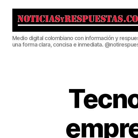
Noticias
Medio digital colombiano con información y respue
y
una forma clara, concisa e inmediata. @notirespue
Respuestas
Tecno
empre