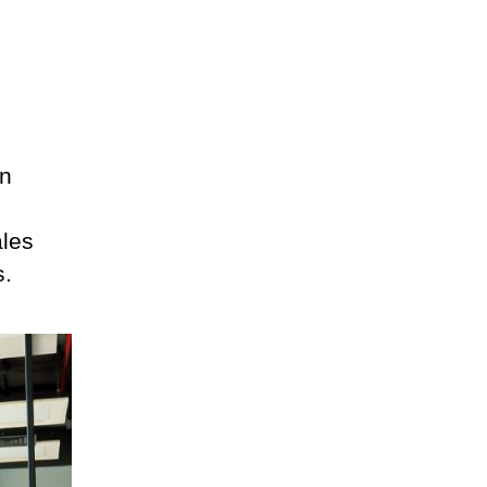
én
ales
s.