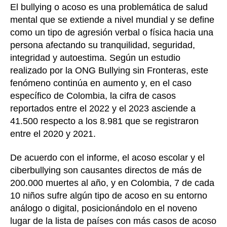
al
entrada
El bullying o acoso es una problemática de salud
k
r
e
p
nov
mental que se extiende a nivel mundial y se define
luga
r
a
como un tipo de agresión verbal o física hacia una
de
e
r
persona afectando su tranquilidad, seguridad,
país
integridad y autoestima. Según un estudio
s
t
con
may
realizado por la ONG Bullying sin Fronteras, este
t
i
inci
fenómeno continúa en aumento y, en el caso
r
en
específico de Colombia, la cifra de casos
aco
reportados entre el 2022 y el 2023 asciende a
esco
41.500 respecto a los 8.981 que se registraron
entre el 2020 y 2021.
De acuerdo con el informe, el acoso escolar y el
ciberbullying son causantes directos de más de
200.000 muertes al año, y en Colombia, 7 de cada
10 niños sufre algún tipo de acoso en su entorno
análogo o digital, posicionándolo en el noveno
lugar de la lista de países con más casos de acoso