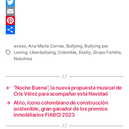
F
a
T
c
w
E
e
i
m
P
b
t
a
i
C
acoso
,
Ana María Correa
,
Bullying
,
Bullying por
o
t
i
n
o
Loving
,
ciberbullying
,
Colombia
,
Essity
,
Grupo Familia
,
Etiquetas
o
e
l
t
m
Nosotras
k
r
e
p
r
a
e
r
←
“Noche Buena”, la nueva propuesta musical de
Cris Vélez para acompañar esta Navidad
s
t
→
Atrio, ícono colombiano de construcción
t
i
sostenible, gran ganador de los premios
r
inmobiliarios FIABCI 2023