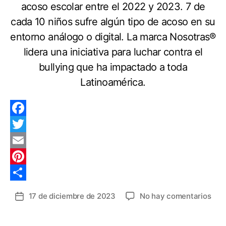
acoso escolar entre el 2022 y 2023. 7 de
cada 10 niños sufre algún tipo de acoso en su
entorno análogo o digital. La marca Nosotras®
lidera una iniciativa para luchar contra el
bullying que ha impactado a toda
Latinoamérica.
F
a
T
c
w
E
e
i
m
P
b
t
a
i
C
en
17 de diciembre de 2023
No hay comentarios
Fecha
o
t
i
n
o
Col
de
asc
la
o
e
l
t
m