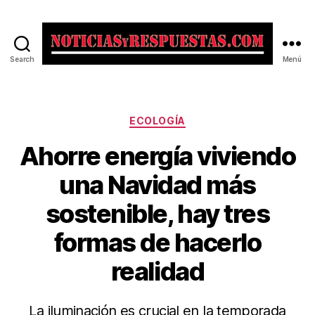
Search
Menú
Noticias
y
Respuestas
Categorías
ECOLOGÍA
Ahorre energía viviendo
una Navidad más
sostenible, hay tres
formas de hacerlo
realidad
La iluminación es crucial en la temporada