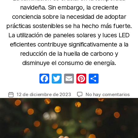
navideña. Sin embargo, la creciente
conciencia sobre la necesidad de adoptar
prácticas sostenibles se ha hecho más fuerte.
La utilización de paneles solares y luces LED
eficientes contribuye significativamente a la
reducción de la huella de carbono y
disminuye el consumo de energía.
F
T
E
Pi
C
a
w
m
nt
o
en
12 de diciembre de 2023
No hay comentarios
Fecha
c
itt
ail
er
m
Aho
de
e
er
e
p
ene
la
viv
b
st
ar
entrada
una
o
tir
Nav
o
má