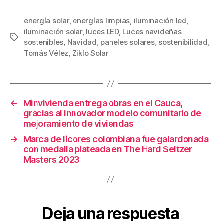
a
wi
m
nt
o
c
tt
ail
er
m
energía solar
,
energías limpias
,
iluminación led
,
iluminación solar
,
luces LED
,
Luces navideñas
e
er
e
p
Etiquetas
sostenibles
,
Navidad
,
paneles solares
,
sostenibilidad
,
b
st
ar
Tomás Vélez
,
Ziklo Solar
o
tir
o
k
←
Minvivienda entrega obras en el Cauca,
gracias al innovador modelo comunitario de
mejoramiento de viviendas
→
Marca de licores colombiana fue galardonada
con medalla plateada en The Hard Seltzer
Masters 2023
Deja una respuesta