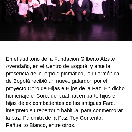
k
inte
por
el
Cor
Hija
e
Hijo
de
la
En el auditorio de la Fundación Gilberto Alzate
Paz
Avendaño, en el Centro de Bogotá, y ante la
presencia del cuerpo diplomático, la Filarmónica
de Bogotá recibió un nuevo galardón por el
proyecto Coro de Hijas e Hijos de la Paz. En dicho
homenaje el Coro, del cual hacen parte hijos e
hijas de ex combatientes de las antiguas Farc,
interpretó su repertorio habitual para conmemorar
la paz: Palomita de la Paz, Toy Contento,
Pañuelito Blanco, entre otros.