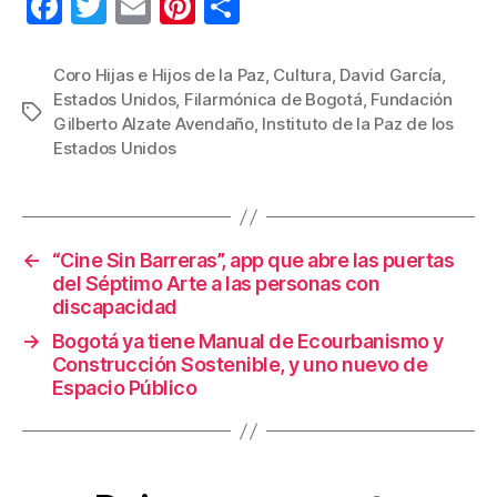
F
T
E
Pi
C
a
wi
m
nt
o
c
tt
ail
er
m
Coro Hijas e Hijos de la Paz
,
Cultura
,
David García
,
Estados Unidos
,
Filarmónica de Bogotá
,
Fundación
e
er
e
p
Etiquetas
Gilberto Alzate Avendaño
,
Instituto de la Paz de los
b
st
ar
Estados Unidos
o
tir
o
k
←
“Cine Sin Barreras”, app que abre las puertas
del Séptimo Arte a las personas con
discapacidad
→
Bogotá ya tiene Manual de Ecourbanismo y
Construcción Sostenible, y uno nuevo de
Espacio Público