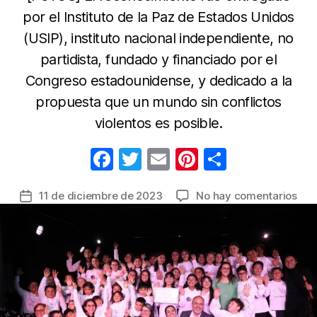
por el Instituto de la Paz de Estados Unidos
(USIP), instituto nacional independiente, no
partidista, fundado y financiado por el
Congreso estadounidense, y dedicado a la
propuesta que un mundo sin conflictos
violentos es posible.
F
T
E
Pi
C
a
w
m
nt
o
en
11 de diciembre de 2023
No hay comentarios
Fecha
c
itt
ail
er
m
Fil
de
e
er
e
p
de
la
Bog
b
st
ar
entrada
rec
o
tir
un
o
nue
rec