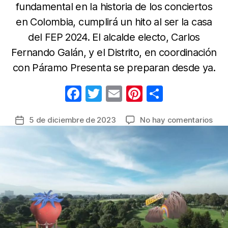
fundamental en la historia de los conciertos
en Colombia, cumplirá un hito al ser la casa
del FEP 2024. El alcalde electo, Carlos
Fernando Galán, y el Distrito, en coordinación
con Páramo Presenta se preparan desde ya.
F
T
E
Pi
C
a
w
m
nt
o
en
5 de diciembre de 2023
No hay comentarios
Fecha
c
itt
ail
er
m
Fest
de
e
er
e
p
Esté
la
Picn
b
st
ar
entrada
llev
o
tir
Un
o
Mun
Dist
k
al
Par