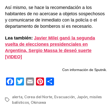
Así mismo, se hace la recomendación a los
habitantes de no acercase a objetos sospechosos
y comunicarse de inmediato con la policía o el
departamento de bomberos si es necesario.
Lea también:
Javier Milei ganó la segunda
vuelta de elecciones presidenciales en
Argentina, Sergio Massa le deseó suerte
[VIDEO]
Con información de Sputnik.
F
T
E
Pi
C
a
wi
m
nt
o
c
tt
ail
er
m
alerta
,
Corea del Norte
,
Evacuación
,
Japón
,
misiles
Etiquetas
balísticos
,
Okinawa
e
er
e
p