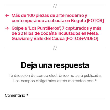
b
st
ar
o
tir
←
Más de 100 piezas de arte moderno y
o
contemporáneo a subasta en Bogotá [FOTOS]
k
→
Golpe a “Los Puntilleros”, 7 capturados y más
de 20 kilos de cocaína incautados en Meta,
Guaviare y Valle del Cauca [FOTOS+VIDEO]
Deja una respuesta
Tu dirección de correo electrónico no será publicada.
Los campos obligatorios están marcados con
*
Comentario
*