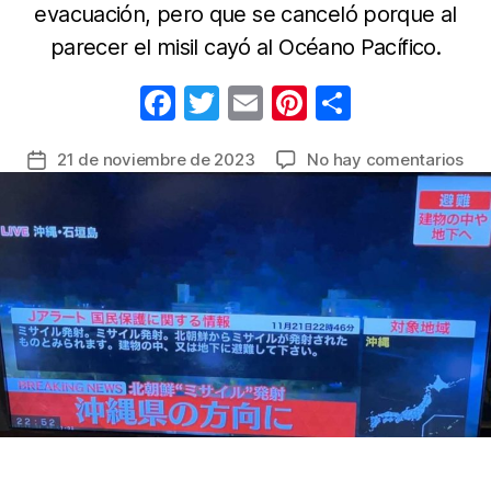
evacuación, pero que se canceló porque al
parecer el misil cayó al Océano Pacífico.
F
T
E
Pi
C
a
w
m
nt
o
en
21 de noviembre de 2023
No hay comentarios
Fecha
c
itt
ail
er
m
Ale
de
e
er
e
p
en
la
Oki
b
st
ar
entrada
Jap
o
tir
por
o
pos
lan
k
de
misi
nor
[VI