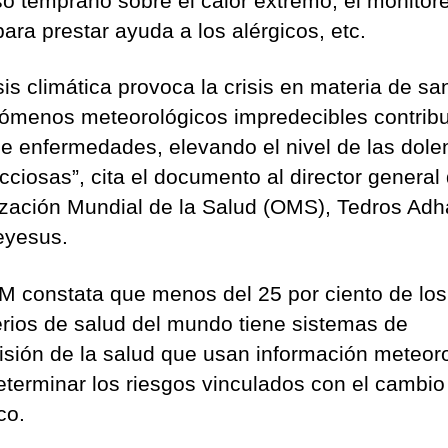
so temprano sobre el calor extremo, el monitor
ara prestar ayuda a los alérgicos, etc.
sis climática provoca la crisis en materia de sa
nómenos meteorológicos impredecibles contrib
de enfermedades, elevando el nivel de las dole
cciosas”, cita el documento al director general 
zación Mundial de la Salud (OMS), Tedros Ad
eyesus.
 constata que menos del 25 por ciento de los
erios de salud del mundo tiene sistemas de
isión de la salud que usan información meteor
eterminar los riesgos vinculados con el cambio
co.