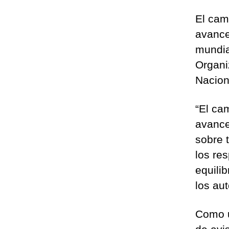
El cam
avance
mundia
Organi
Nacion
“El ca
avance
sobre 
los re
equili
los au
Como u