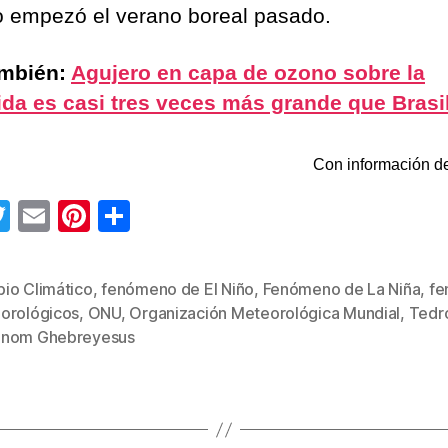
 empezó el verano boreal pasado.
ambién:
Agujero en capa de ozono sobre la
ida es casi tres veces más grande que Brasi
Con información de
T
E
Pi
C
wi
m
nt
o
tt
ail
er
m
io Climático
,
fenómeno de El Niño
,
Fenómeno de La Niña
,
fe
er
e
p
orológicos
,
ONU
,
Organización Meteorológica Mundial
,
Tedr
s
st
ar
nom Ghebreyesus
tir