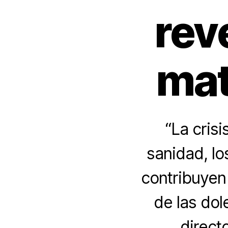
rev
mat
“La crisi
sanidad, l
contribuyen
de las dol
direct