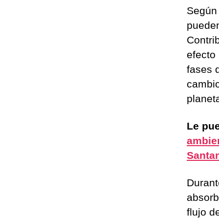
Según 
pueden
Contri
efecto
fases 
cambio
planet
Le pue
ambien
Santa
Durant
absorbe
flujo d