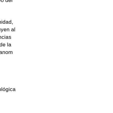
eo del
nidad,
uyen al
ncias
de la
hanom
ológica