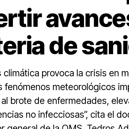
ertir avance
eria de san
s climática provoca la crisis en 
os fenómenos meteorológicos im
 al brote de enfermedades, eleva
encias no infecciosas”, cita el d
or general de la OMS, Tedros 