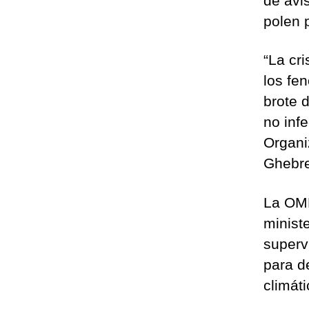
de avi
polen p
“La cri
los fe
brote 
no infe
Organi
Ghebr
La OMM
minist
superv
para d
climáti