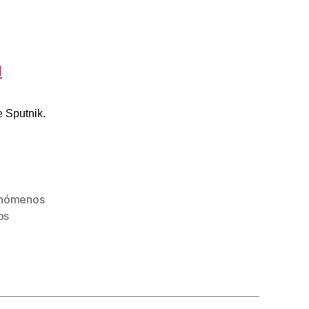
l
 Sputnik.
nómenos
os