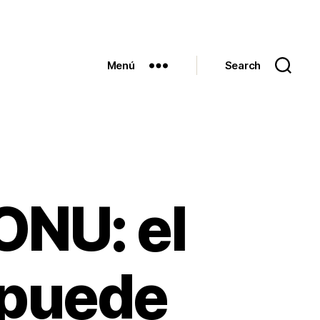
Menú
Search
ONU: el
 puede