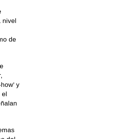
e
 nivel
mo de
de
,
-how’ y
 el
eñalan
temas