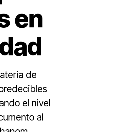
s en
idad
materia de
predecibles
ndo el nivel
ocumento al
Adhanom