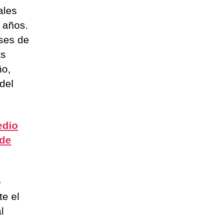
ales
 años.
ases de
as
ño,
del
edio
 de
e
te el
l