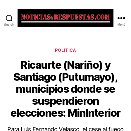
Search
Menú
Noticias
y
Respuestas
Categorías
POLÍTICA
Ricaurte (Nariño) y
Santiago (Putumayo),
municipios donde se
suspendieron
elecciones: MinInterior
Para Luis Fernando Velasco, el cese al fuego