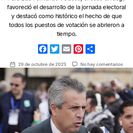
favoreció el desarrollo de la jornada electoral
y destacó como histórico el hecho de que
todos los puestos de votación se abrieron a
tiempo.
F
T
E
Pi
C
a
w
m
nt
o
en
29 de octubre de 2023
No hay comentarios
Fecha
c
itt
ail
er
m
Rica
de
e
er
e
p
(Nar
la
y
b
st
ar
entrada
Sant
o
tir
(Put
o
muni
don
k
se
susp
elec