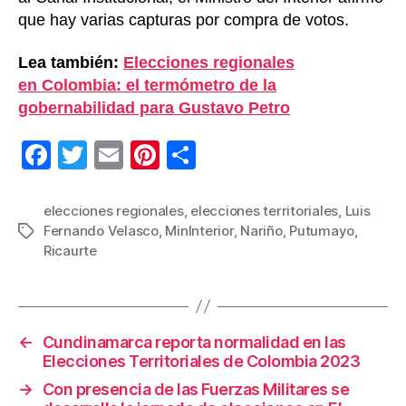
que hay varias capturas por compra de votos.
Lea también:
Elecciones regionales
en Colombia: el termómetro de la
gobernabilidad para Gustavo Petro
F
T
E
Pi
C
a
wi
m
nt
o
c
tt
ail
er
m
elecciones regionales
,
elecciones territoriales
,
Luis
Fernando Velasco
,
MinInterior
,
Nariño
,
Putumayo
,
Etiquetas
e
er
e
p
Ricaurte
b
st
ar
o
tir
o
←
Cundinamarca reporta normalidad en las
k
Elecciones Territoriales de Colombia 2023
→
Con presencia de las Fuerzas Militares se