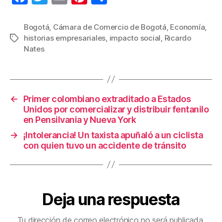
a
wi
m
nt
o
c
tt
ail
er
m
Bogotá
,
Cámara de Comercio de Bogotá
,
Economía
,
historias empresariales
,
impacto social
,
Ricardo
Etiquetas
e
er
e
p
Nates
b
st
ar
o
tir
o
←
Primer colombiano extraditado a Estados
k
Unidos por comercializar y distribuir fentanilo
en Pensilvania y Nueva York
→
¡Intolerancia! Un taxista apuñaló a un ciclista
con quien tuvo un accidente de tránsito
Deja una respuesta
Tu dirección de correo electrónico no será publicada.