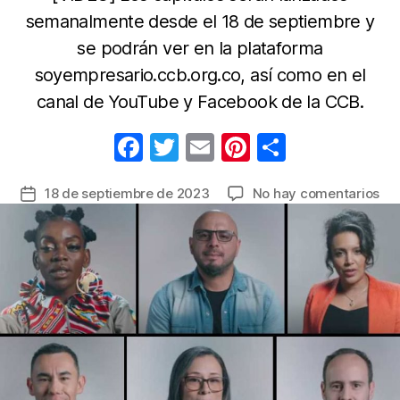
semanalmente desde el 18 de septiembre y
se podrán ver en la plataforma
soyempresario.ccb.org.co, así como en el
canal de YouTube y Facebook de la CCB.
F
T
E
Pi
C
a
w
m
nt
o
en
18 de septiembre de 2023
No hay comentarios
Fecha
c
itt
ail
er
m
Ser
de
e
er
e
p
we
la
de
b
st
ar
entrada
la
o
tir
Cá
o
de
Co
k
de
Bo
pre