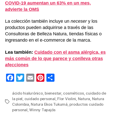
COVID-19 aumentan un 63% en un mes,
advierte la OMS
La colección también incluye un
neceser
y los
productos pueden adquirirse a través de las
Consultoras de Belleza Natura, tiendas físicas o
ingresando en el e-commerce de la marca.
Lea también:
Cuidado con el asma alérgica, es
más común de lo que parece y conlleva otras
afecciones
F
T
E
Pi
C
a
wi
m
nt
o
c
tt
ail
er
m
ácido hialurónico
,
bienestar
,
cosméticos
,
cuidado de
la piel
,
cuidado personal
,
Flor Violini
,
Natura
,
Natura
e
er
e
p
Etiquetas
Colombia
,
Natura Ekos Tukumá
,
productos cuidado
b
st
ar
personal
,
Winny Tapajós