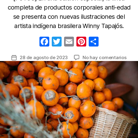
completa de productos corporales anti-edad
se presenta con nuevas ilustraciones del
artista indígena brasilera Winny Tapajós.
F
T
E
Pi
C
a
w
m
nt
o
en
28 de agosto de 2023
No hay comentarios
Fecha
c
itt
ail
er
m
Cono
de
e
er
e
p
la
la
línea
b
st
ar
entrada
Ekos
o
tir
Tuku
o
de
Natu
k
y
la
impo
del