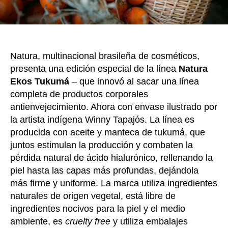
ácid
hialu
para
la
piel
Natura, multinacional brasileña de cosméticos,
del
cuer
presenta una edición especial de la línea
Natura
Ekos Tukumá
– que innovó al sacar una línea
completa de productos corporales
antienvejecimiento. Ahora con envase ilustrado por
la artista indígena Winny Tapajós. La línea es
producida con aceite y manteca de tukumá, que
juntos estimulan la producción y combaten la
pérdida natural de ácido hialurónico, rellenando la
piel hasta las capas más profundas, dejándola
más firme y uniforme. La marca utiliza ingredientes
naturales de origen vegetal, está libre de
ingredientes nocivos para la piel y el medio
ambiente, es
cruelty free
y utiliza embalajes