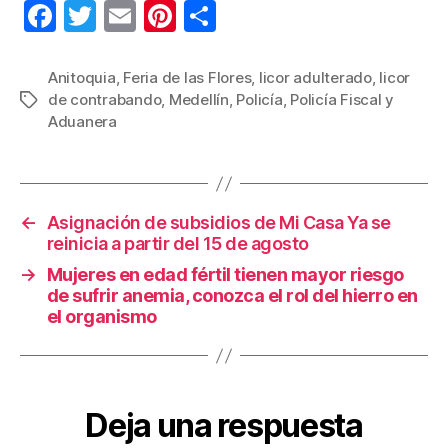
F
T
E
Pi
C
a
wi
m
nt
o
c
tt
ail
er
m
Anitoquia
,
Feria de las Flores
,
licor adulterado
,
licor
de contrabando
,
Medellín
,
Policía
,
Policía Fiscal y
Etiquetas
e
er
e
p
Aduanera
b
st
ar
o
tir
o
←
Asignación de subsidios de Mi Casa Ya se
k
reinicia a partir del 15 de agosto
→
Mujeres en edad fértil tienen mayor riesgo
de sufrir anemia, conozca el rol del hierro en
el organismo
Deja una respuesta