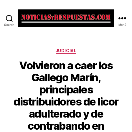
Search
Menú
Noticias
y
Respuestas
Categorías
JUDICIAL
Volvieron a caer los
Gallego Marín,
principales
distribuidores de licor
adulterado y de
contrabando en