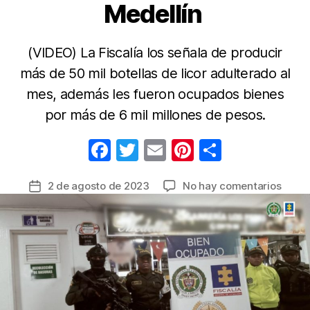
Medellín
(VIDEO) La Fiscalía los señala de producir
más de 50 mil botellas de licor adulterado al
mes, además les fueron ocupados bienes
por más de 6 mil millones de pesos.
F
T
E
Pi
C
a
w
m
nt
o
en
2 de agosto de 2023
No hay comentarios
Fecha
c
itt
ail
er
m
Volvi
de
e
er
e
p
a
la
caer
b
st
ar
entrada
los
o
tir
Galle
o
Marín
princi
k
distri