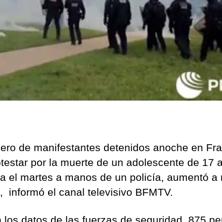
man
de
la
Polic
ero de manifestantes detenidos anoche en Fra
otestar por la muerte de un adolescente de 17 
da el martes a manos de un policía, aumentó a
, informó el canal televisivo BFMTV.
 los datos de las fuerzas de seguridad, 875 p