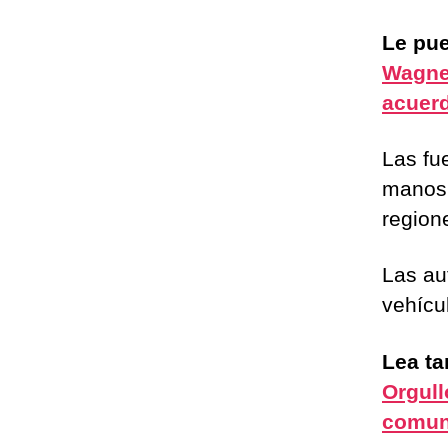
Le pue
Wagner
acuer
Las fu
manos 
region
Las au
vehícu
Lea t
Orgull
comun