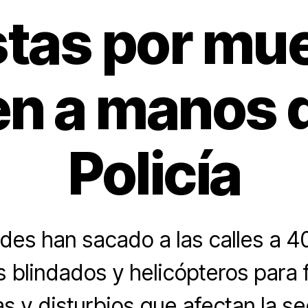
stas por mue
en a manos d
Policía
des han sacado a las calles a 40 
s blindados y helicópteros para f
as y disturbios que afectan la se