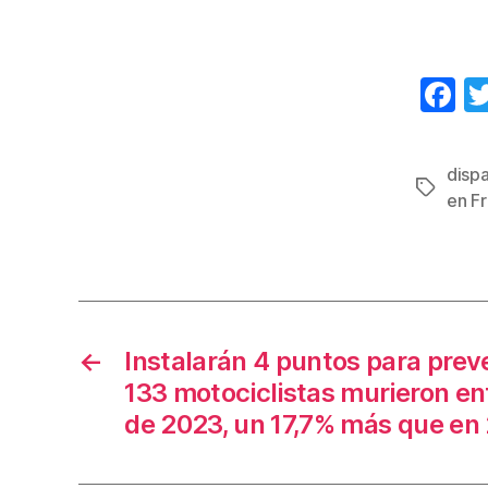
F
a
c
disp
Etiqueta
e
en Fr
b
o
o
k
←
Instalarán 4 puntos para prev
133 motociclistas murieron en
de 2023, un 17,7% más que en