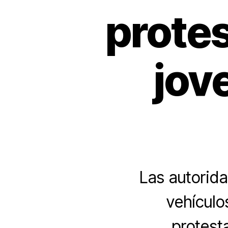
prote
jov
Las autorida
vehículo
protest