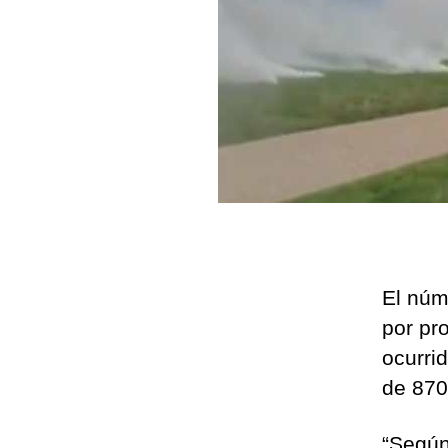
El núm
por pr
ocurri
de 870
“Según