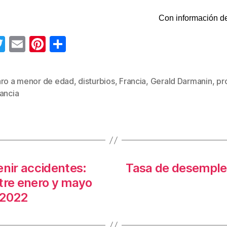
Con información de
T
E
Pi
C
wi
m
nt
o
tt
ail
er
m
aro a menor de edad
,
disturbios
,
Francia
,
Gerald Darmanin
,
pr
s
er
e
p
ancia
st
ar
tir
enir accidentes:
Tasa de desemple
tre enero y mayo
 2022