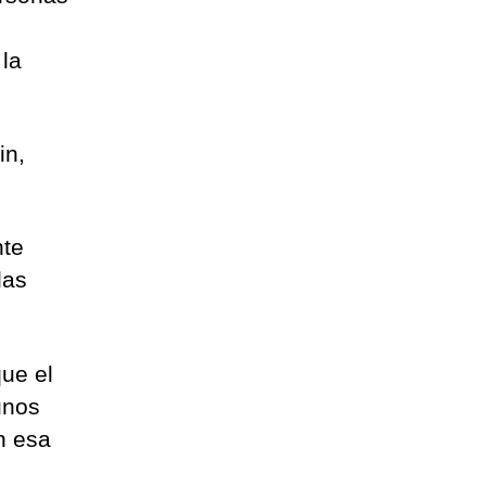
 la
in,
nte
las
que el
unos
n esa