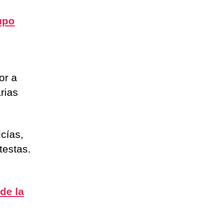
upo
or a
rias
cías,
testas.
de la