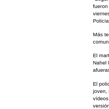
fueron
viernes
Policía
Más te
comuni
El mar
Nahel 
afuera
El poli
joven,
vídeos
versió