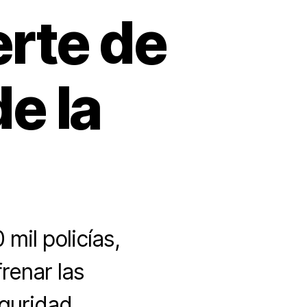
rte de
e la
mil policías,
renar las
guridad.