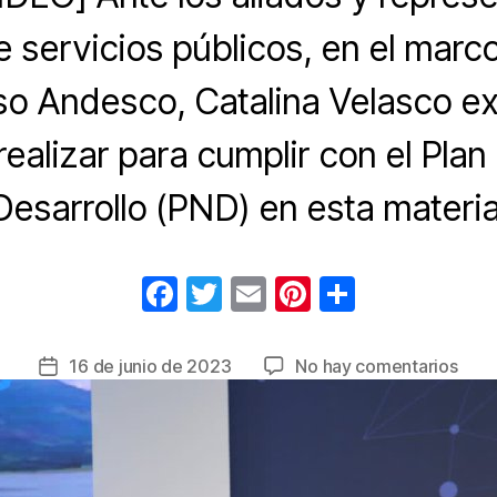
e servicios públicos, en el marc
o Andesco, Catalina Velasco exp
realizar para cumplir con el Plan
Desarrollo (PND) en esta materia
F
T
E
Pi
C
a
wi
m
nt
o
c
tt
ail
er
m
en
16 de junio de 2023
No hay comentarios
Fecha
e
er
e
p
Dina
de
la
la
b
st
ar
ejec
entrada
o
tir
de