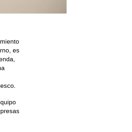
amiento
rno, es
ienda,
na
desco.
equipo
mpresas
4