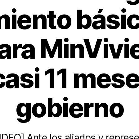
iento básic
para MinVivi
casi 11 mes
gobierno
EO] Ante los aliados y represe