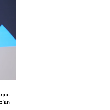
agua
abían