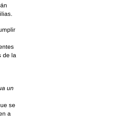
rán
lias.
umplir
rentes
 de la
ua un
que se
ven a