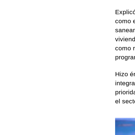
Explicó
como e
saneam
vivien
como r
progra
Hizo é
integra
priori
el sect