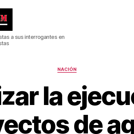
stas a sus interrogantes en
stas
Categorías
NACIÓN
zar la ejecu
yectos de ag