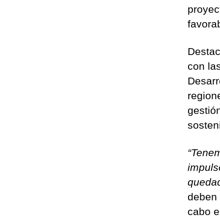
proyec
favora
Destac
con la
Desarro
region
gestión
sosteni
“Tenem
impuls
quedad
deben r
cabo e