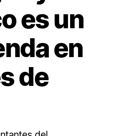
o es un
enda en
es de
ntantes del