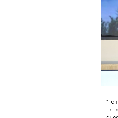
“Ten
un i
qued