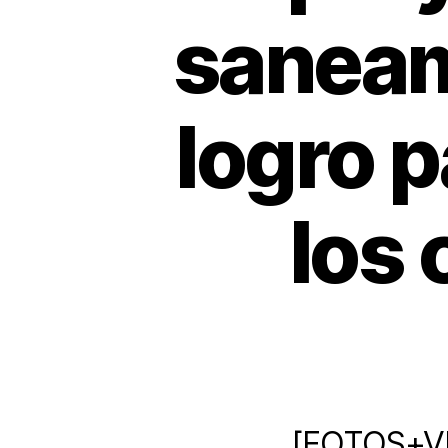
saneam
logro 
los 
[FOTOS+VID