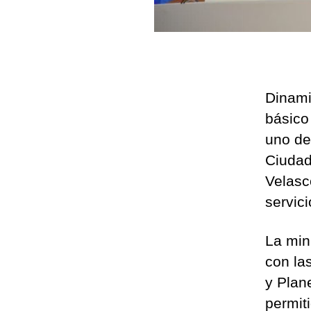
Dinami
básico
uno de
Ciudad 
Velasc
servic
La min
con la
y Plan
permit