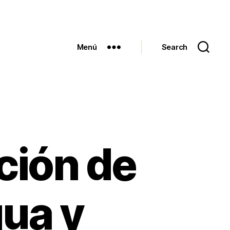
Menú
Search
ción de
ua y