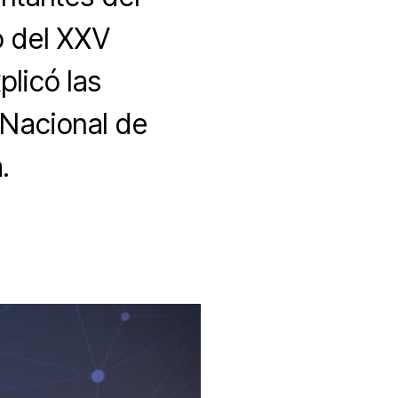
o del XXV
licó las
 Nacional de
.
mizar
ución