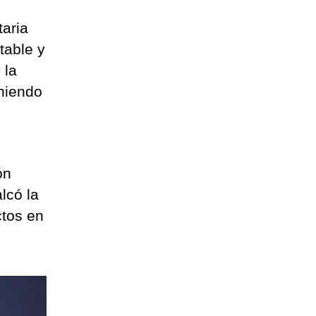
taria
table y
 la
oniendo
ón
lcó la
ctos en