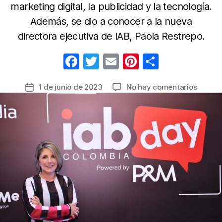
marketing digital, la publicidad y la tecnología.
Además, se dio a conocer a la nueva
directora ejecutiva de IAB, Paola Restrepo.
F
T
E
Pi
C
a
w
m
nt
o
en
1 de junio de 2023
No hay comentarios
Fecha
c
itt
ail
er
m
Reviva
de
e
er
e
p
lo
la
mejor
b
st
ar
entrada
del
o
tir
IAB
o
Day
Colomb
k
2023,
“Marte
al
servici
de