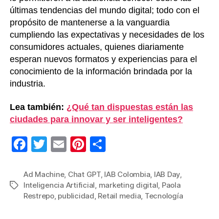
últimas tendencias del mundo digital; todo con el
propósito de mantenerse a la vanguardia
cumpliendo las expectativas y necesidades de los
consumidores actuales, quienes diariamente
esperan nuevos formatos y experiencias para el
conocimiento de la información brindada por la
industria.
Lea también:
¿Qué tan dispuestas están las
ciudades para innovar y ser inteligentes?
F
T
E
Pi
C
a
wi
m
nt
o
c
tt
ail
er
m
Ad Machine
,
Chat GPT
,
IAB Colombia
,
IAB Day
,
Inteligencia Artificial
,
marketing digital
,
Paola
Etiquetas
e
er
e
p
Restrepo
,
publicidad
,
Retail media
,
Tecnología
b
st
ar