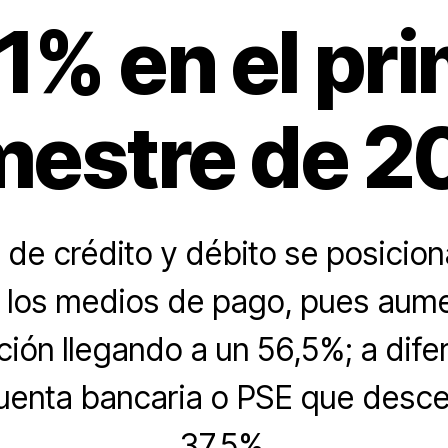
1% en el pr
mestre de 
s de crédito y débito se posicio
n los medios de pago, pues aum
ción llegando a un 56,5%; a dife
cuenta bancaria o PSE que desce
37,5%.