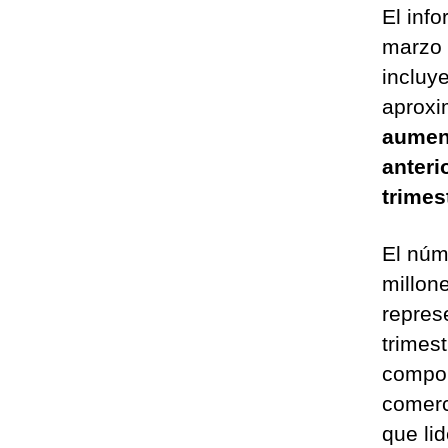
El inf
marzo 
incluy
aproxi
aument
anteri
trimes
El núm
millon
repres
trimes
compor
comerc
que li