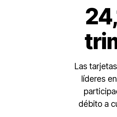
24,
tri
Las tarjeta
líderes e
participa
débito a 