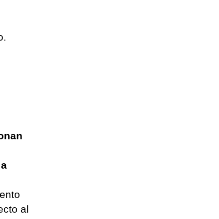
o.
ionan
 a
ento
ecto al