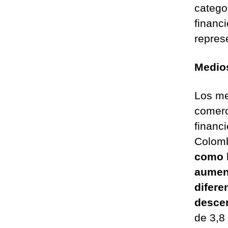
catego
financ
repres
Medios
Los me
comerc
financi
Colom
como l
aument
difere
descen
de 3,8