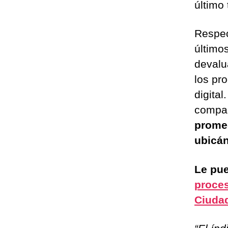
último
Respec
último
devalu
los pro
digita
compar
promed
ubicá
Le pue
proces
Ciuda