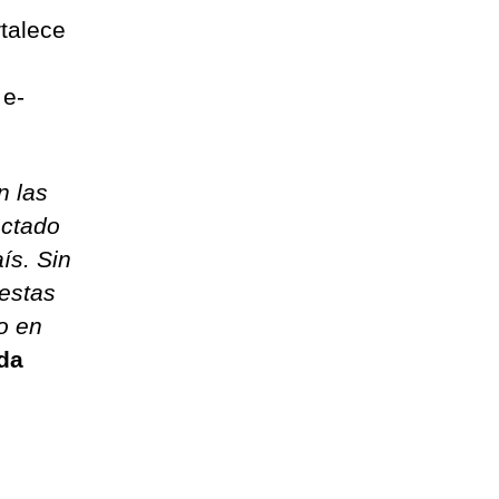
talece
 e-
n las
actado
ís. Sin
 estas
o en
da