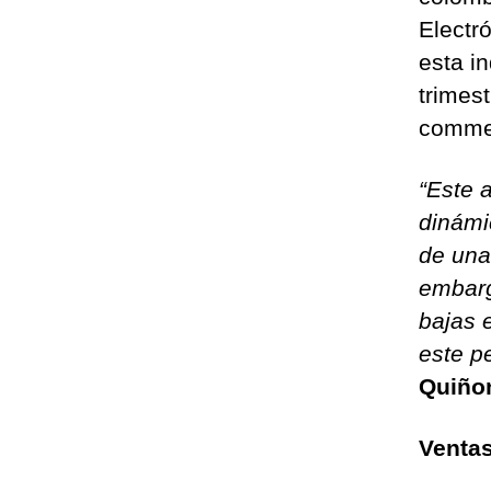
Electr
esta in
trimes
commer
“Este 
dinámi
de una
embarg
bajas 
este pe
Quiño
Ventas