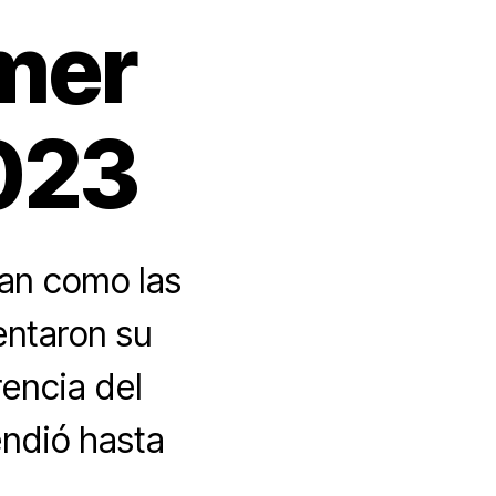
imer
2023
nan como las
entaron su
rencia del
ndió hasta