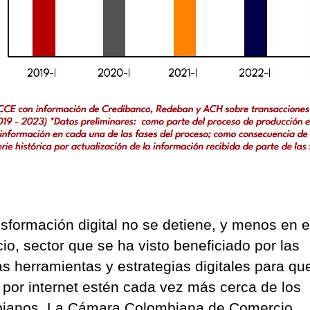
trim
de
202
nsformación digital no se detiene, y menos en e
io, sector que se ha visto beneficiado por las
as herramientas y estrategias digitales para qu
 por internet estén cada vez más cerca de los
ianos. La Cámara Colombiana de Comercio