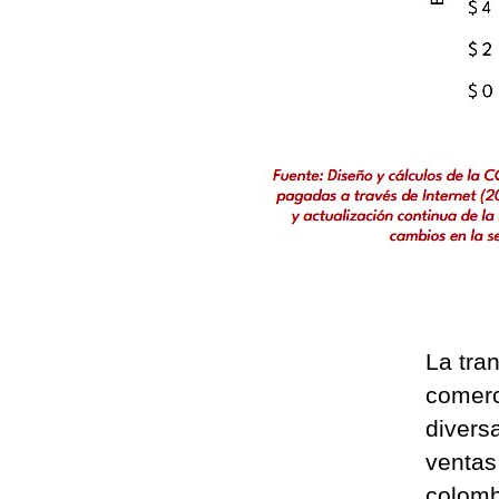
La tra
comerc
divers
ventas
colomb