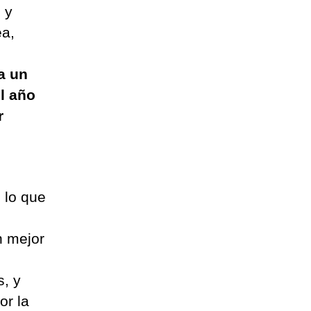
 y
ea,
a un
l año
r
 lo que
n mejor
s, y
or la