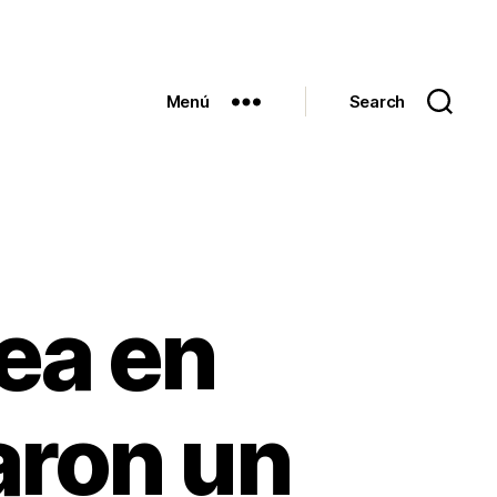
Menú
Search
nea en
ron un