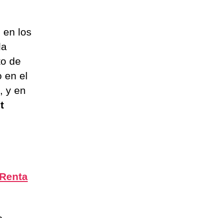
 en los
la
to de
o en el
, y en
t
 Renta