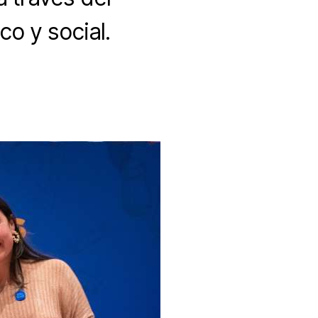
co y social.
vocatoria
a
enes
rendedores
ulsen
ocio
tronómico