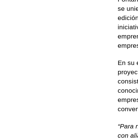
se uni
edició
iniciat
empren
empres
En su 
proyect
consis
conoci
empres
conver
“Para 
con al