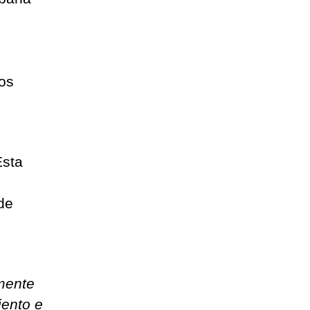
os
Esta
de
amente
iento e