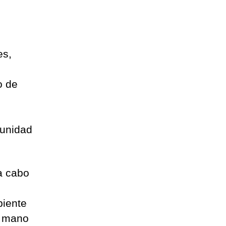
es,
o de
tunidad
a cabo
biente
a mano