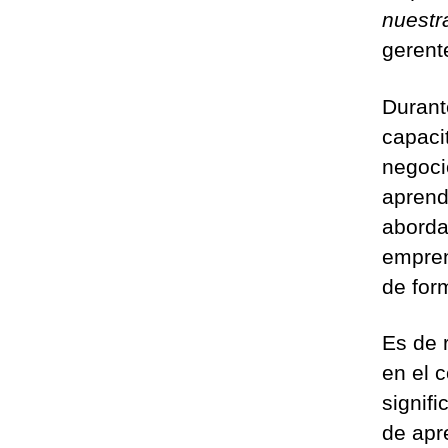
nuestr
gerent
Durante
capaci
negoci
aprend
aborda
empren
de for
Es de 
en el 
signif
de apr