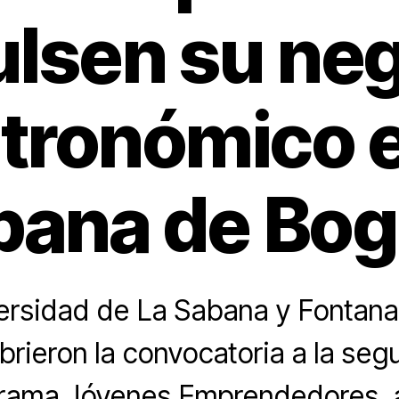
lsen su ne
tronómico e
bana de Bog
ersidad de La Sabana y Fontana
brieron la convocatoria a la seg
rama Jóvenes Emprendedores, a