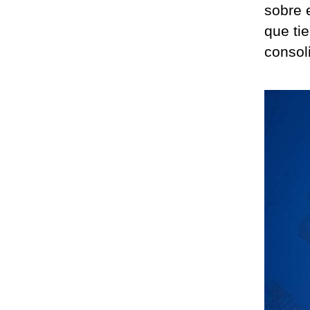
sobre 
que ti
consol