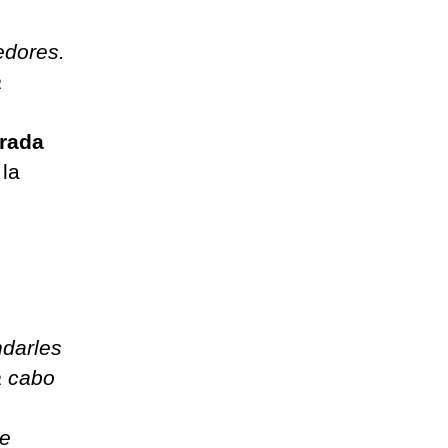
edores.
a
rada
 la
ndarles
a cabo
de