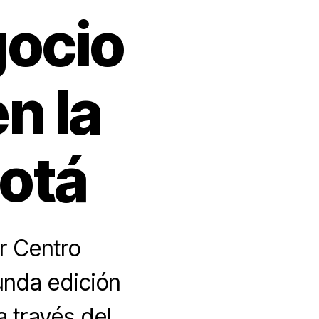
gocio
n la
otá
r Centro
unda edición
 través del