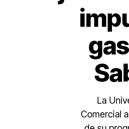
impu
gas
Sa
La Univ
Comercial a
de su prog