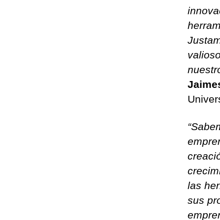
innova
herram
Justam
valioso
nuestr
Jaime
Univer
“Sabem
empren
creaci
crecim
las he
sus pr
empren