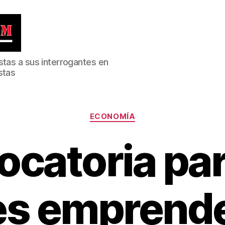
stas a sus interrogantes en
stas
Categorías
ECONOMÍA
catoria pa
es emprend