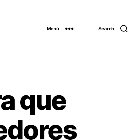
Menú
Search
ra que
edores