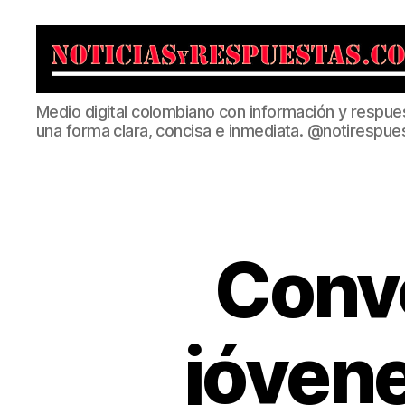
Noticias
Medio digital colombiano con información y respue
y
una forma clara, concisa e inmediata. @notirespue
Respuestas
Convo
jóven