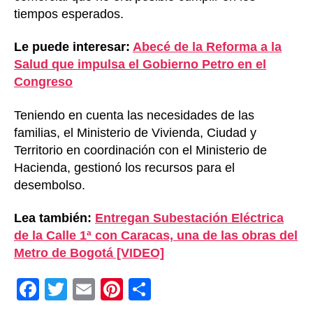
tiempos esperados.
Le puede interesar:
Abecé de la Reforma a la
Salud que impulsa el Gobierno Petro en el
Congreso
Teniendo en cuenta las necesidades de las
familias, el Ministerio de Vivienda, Ciudad y
Territorio en coordinación con el Ministerio de
Hacienda, gestionó los recursos para el
desembolso.
Lea también:
Entregan Subestación Eléctrica
de la Calle 1ª con Caracas, una de las obras del
Metro de Bogotá [VIDEO]
F
T
E
Pi
C
a
wi
m
nt
o