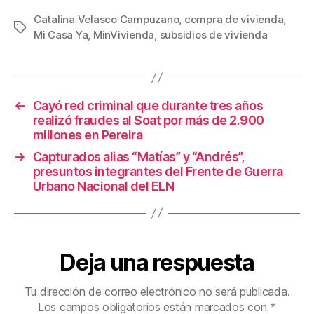
c
tt
ail
er
m
Catalina Velasco Campuzano
,
compra de vivienda
,
Etiquetas
Mi Casa Ya
,
MinVivienda
,
subsidios de vivienda
e
er
e
p
b
st
ar
o
tir
←
Cayó red criminal que durante tres años
o
realizó fraudes al Soat por más de 2.900
k
millones en Pereira
→
Capturados alias “Matías” y “Andrés”,
presuntos integrantes del Frente de Guerra
Urbano Nacional del ELN
Deja una respuesta
Tu dirección de correo electrónico no será publicada.
Los campos obligatorios están marcados con
*