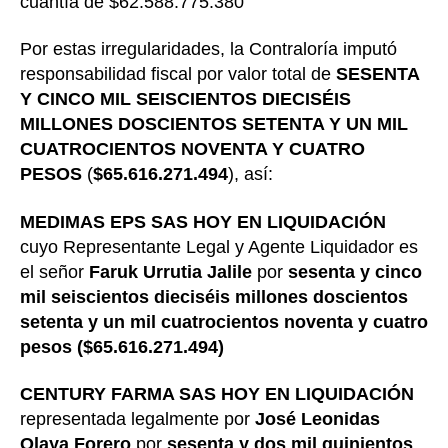
cuantía de $62.588.775.380
Por estas irregularidades, la Contraloría imputó
responsabilidad fiscal por valor total de
SESENTA
Y CINCO MIL SEISCIENTOS DIECISÉIS
MILLONES DOSCIENTOS SETENTA Y UN MIL
CUATROCIENTOS NOVENTA Y CUATRO
PESOS
(
$65.616.271.494
), así:
MEDIMAS EPS SAS HOY EN LIQUIDACIÓN
cuyo Representante Legal y Agente Liquidador es
el señor
Faruk Urrutia Jalile
por
sesenta y cinco
mil seiscientos dieciséis millones doscientos
setenta y un mil cuatrocientos noventa y cuatro
pesos ($65.616.271.494)
CENTURY FARMA SAS HOY EN LIQUIDACIÓN
representada legalmente por
José Leonidas
Olaya Forero
por
sesenta y dos mil quinientos