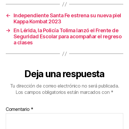
o
tir
o
←
Independiente Santa Fe estrena su nueva piel
k
Kappa Kombat 2023
→
En Lérida, la Policía Tolima lanzó el Frente de
Seguridad Escolar para acompañar el regreso
a clases
Deja una respuesta
Tu dirección de correo electrónico no será publicada.
Los campos obligatorios están marcados con
*
Comentario
*