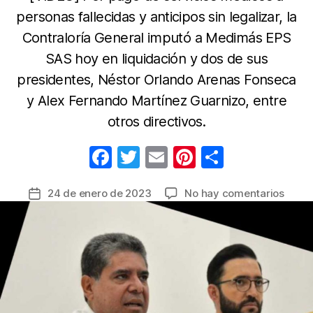
personas fallecidas y anticipos sin legalizar, la
Contraloría General imputó a Medimás EPS
SAS hoy en liquidación y dos de sus
presidentes, Néstor Orlando Arenas Fonseca
y Alex Fernando Martínez Guarnizo, entre
otros directivos.
F
T
E
Pi
C
a
w
m
nt
o
en
24 de enero de 2023
No hay comentarios
Fecha
c
itt
ail
er
m
Imput
de
e
er
e
p
respo
la
fiscal
b
st
ar
entrada
por
o
tir
$65
o
mil
millo