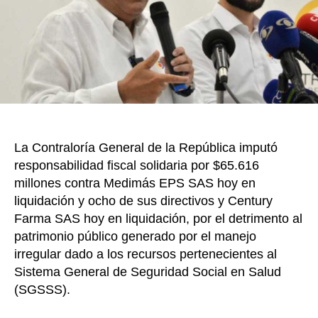
k
contr
Medi
y
algun
de
sus
direc
La Contraloría General de la República imputó
responsabilidad fiscal solidaria por $65.616
millones contra Medimás EPS SAS hoy en
liquidación y ocho de sus directivos y Century
Farma SAS hoy en liquidación, por el detrimento al
patrimonio público generado por el manejo
irregular dado a los recursos pertenecientes al
Sistema General de Seguridad Social en Salud
(SGSSS).