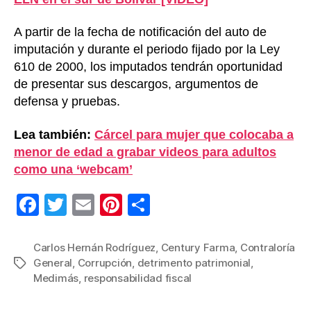
A partir de la fecha de notificación del auto de
imputación y durante el periodo fijado por la Ley
610 de 2000, los imputados tendrán oportunidad
de presentar sus descargos, argumentos de
defensa y pruebas.
Lea también:
Cárcel para mujer que colocaba a
menor de edad a grabar videos para adultos
como una ‘webcam’
F
T
E
Pi
C
a
wi
m
nt
o
c
tt
ail
er
m
Carlos Hernán Rodríguez
,
Century Farma
,
Contraloría
General
,
Corrupción
,
detrimento patrimonial
,
Etiquetas
e
er
e
p
Medimás
,
responsabilidad fiscal
b
st
ar