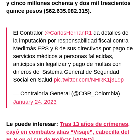
y cinco millones ochenta y dos mil trescientos
quince pesos ($62.635.082.315).
El Contralor
@CarlosHernanR1
da detalles de
la imputación por responsabilidad fiscal contra
Medimás EPS y 8 de sus directivos por pago de
servicios médicos a personas fallecidas,
anticipos sin legalizar y pago de multas con
dineros del Sistema General de Seguridad
Social en Salud
pic.twitter.com/NHRK1j3L9p
— Contraloría General (@CGR_Colombia)
January 24, 2023
Le puede interesar:
Tras 13 años de crímenes,
cayó en combates alias “Visaje”, cabecilla del
ELN en el sur de Bolívar [VIDEO]