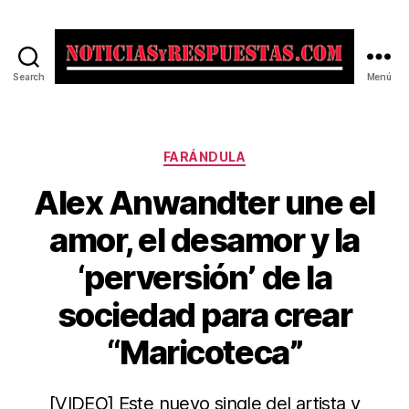
Search
Menú
Noticias
y
Respuestas
Categorías
FARÁNDULA
Alex Anwandter une el
amor, el desamor y la
‘perversión’ de la
sociedad para crear
“Maricoteca”
[VIDEO] Este nuevo single del artista y