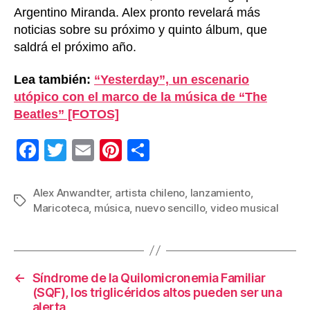
Argentino Miranda. Alex pronto revelará más
noticias sobre su próximo y quinto álbum, que
saldrá el próximo año.
Lea también:
“Yesterday”, un escenario
utópico con el marco de la música de “The
Beatles” [FOTOS]
F
T
E
Pi
C
a
wi
m
nt
o
c
tt
ail
er
m
Alex Anwandter
,
artista chileno
,
lanzamiento
,
Etiquetas
Maricoteca
,
música
,
nuevo sencillo
,
video musical
e
er
e
p
b
st
ar
o
tir
←
Síndrome de la Quilomicronemia Familiar
o
(SQF), los triglicéridos altos pueden ser una
k
alerta