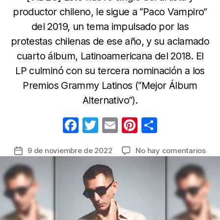
productor chileno, le sigue a “Paco Vampiro”
del 2019, un tema impulsado por las
protestas chilenas de ese año, y su aclamado
cuarto álbum, Latinoamericana del 2018. El
LP culminó con su tercera nominación a los
Premios Grammy Latinos (“Mejor Álbum
Alternativo”).
F
T
E
Pi
C
a
w
m
nt
o
en
9 de noviembre de 2022
No hay comentarios
Fecha
c
itt
ail
er
m
Alex
de
e
er
e
p
Anw
la
une
b
st
ar
entrada
el
o
tir
amo
o
el