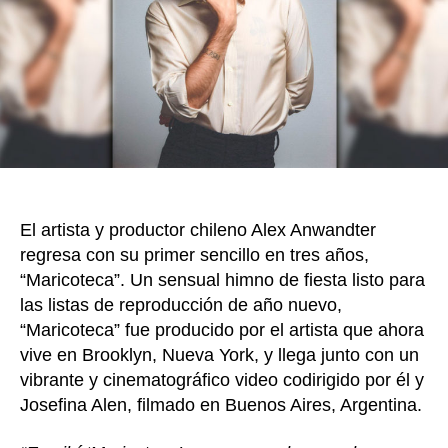
des
k
y
la
‘per
de
la
soc
par
cre
“Ma
El artista y productor chileno Alex Anwandter
regresa con su primer sencillo en tres años,
“Maricoteca”. Un sensual himno de fiesta listo para
las listas de reproducción de año nuevo,
“Maricoteca” fue producido por el artista que ahora
vive en Brooklyn, Nueva York, y llega junto con un
vibrante y cinematográfico video codirigido por él y
Josefina Alen, filmado en Buenos Aires, Argentina.