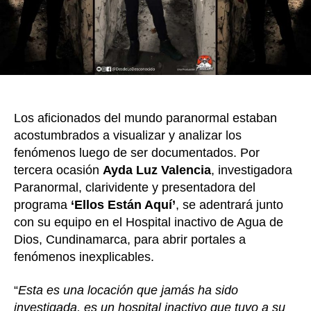
anti
hospi
de
Agu
de
Dios,
Cund
Los aficionados del mundo paranormal estaban
acostumbrados a visualizar y analizar los
fenómenos luego de ser documentados. Por
tercera ocasión
Ayda Luz Valencia
, investigadora
Paranormal, clarividente y presentadora del
programa
‘Ellos Están Aquí’
, se adentrará junto
con su equipo en el Hospital inactivo de Agua de
Dios, Cundinamarca, para abrir portales a
fenómenos inexplicables.
“
Esta es una locación que jamás ha sido
investigada, es un hospital inactivo que tuvo a su