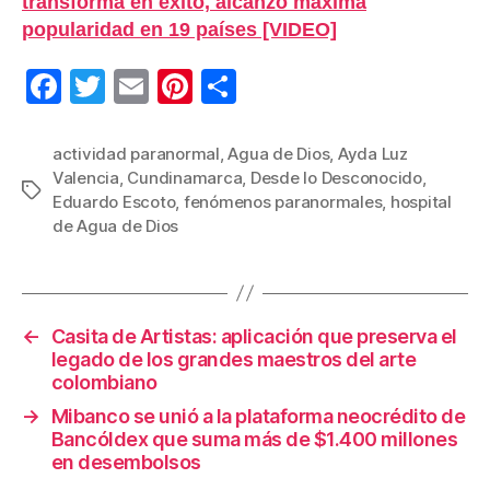
transforma en éxito, alcanzó máxima
popularidad en 19 países [VIDEO]
F
T
E
Pi
C
a
wi
m
nt
o
c
tt
ail
er
m
actividad paranormal
,
Agua de Dios
,
Ayda Luz
Valencia
,
Cundinamarca
,
Desde lo Desconocido
,
e
er
e
p
Etiquetas
Eduardo Escoto
,
fenómenos paranormales
,
hospital
b
st
ar
de Agua de Dios
o
tir
o
k
←
Casita de Artistas: aplicación que preserva el
legado de los grandes maestros del arte
colombiano
→
Mibanco se unió a la plataforma neocrédito de
Bancóldex que suma más de $1.400 millones
en desembolsos