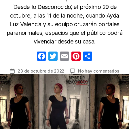
‘Desde lo Desconocido’, el próximo 29 de
octubre, a las 11 de la noche, cuando Ayda
Luz Valencia y su equipo cruzarán portales
paranormales, espacios que el público podrá
vivenciar desde su casa.
F
T
E
Pi
C
a
w
m
nt
o
en
23 de octubre de 2022
No hay comentarios
Fecha
c
itt
ail
er
m
Sien
de
e
er
e
p
la
la
real
b
st
ar
entrada
de
o
tir
la
o
acti
para
k
en
el