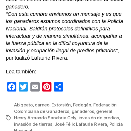
ganadero.
“Con esta cumbre enviamos un mensaje y es que
los ganaderos estamos coordinados con la Policía
Nacional. Saldrán protocolos definitivos para
interactuar y de manera simultánea, acompañar a
la fuerza pública en la difícil coyuntura de la
invasión y ocupación ilegal de predios privados”
,
puntualizó Lafaurie Rivera.
Lea también:
F
T
E
Pi
C
a
wi
m
nt
o
c
tt
ail
er
m
Abigeato
,
carneo
,
Extorsión
,
Fedegán
,
Federación
Colombiana de Ganaderos
,
ganaderos
,
general
e
er
e
p
Henry Armando Sanabria Cely
,
invasión de predios
,
Etiquetas
b
st
ar
invasión de tierras
,
José Félix Lafaurie Rivera
,
Policía
Nacional