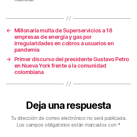
o
tir
o
k
←
Millonaria multa de Superservicios a 18
empresas de energía y gas por
irregularidades en cobros a usuarios en
pandemia
→
Primer discurso del presidente Gustavo Petro
en Nueva York frente a la comunidad
colombiana
Deja una respuesta
Tu dirección de correo electrónico no será publicada.
Los campos obligatorios están marcados con
*