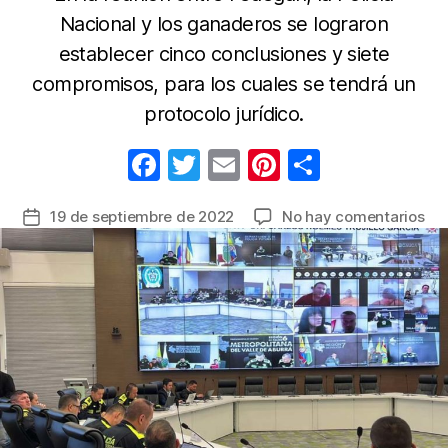
Nacional y los ganaderos se lograron
establecer cinco conclusiones y siete
compromisos, para los cuales se tendrá un
protocolo jurídico.
F
T
E
Pi
C
a
w
m
nt
o
en
19 de septiembre de 2022
No hay comentarios
Fecha
c
itt
ail
er
m
Cu
de
e
er
e
p
ga
la
nac
b
st
ar
entrada
co
o
tir
la
o
Pol
par
k
fre
la
inv