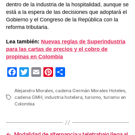
dentro de la industria de la hospitalidad, aunque se
está a la espera de las decisiones que adoptará el
Gobierno y el Congreso de la República con la
reforma tributaria.
Lea también:
Nuevas reglas de Superindustria
para las cartas de precios y el cobro de
propinas en Colombia
F
T
E
Pi
C
a
wi
m
nt
o
c
tt
ail
er
m
Alejandro Morales
,
cadena Germán Morales Hoteles
,
cadena GMH
,
industria hotelera
,
turismo
,
turismo en
Etiquetas
e
er
e
p
Colombia
b
st
ar
o
tir
o
←
Modalidad de alternancia y teletrabajo llega al