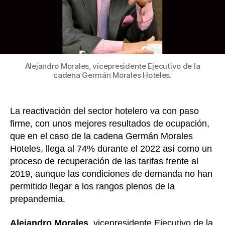
co
qu
pr
a
la
ind
Alejandro Morales, vicepresidente Ejecutivo de la
hot
cadena Germán Morales Hoteles.
La reactivación del sector hotelero va con paso
firme, con unos mejores resultados de ocupación,
que en el caso de la cadena Germán Morales
Hoteles, llega al 74% durante el 2022 así como un
proceso de recuperación de las tarifas frente al
2019, aunque las condiciones de demanda no han
permitido llegar a los rangos plenos de la
prepandemia.
Alejandro Morales
, vicepresidente Ejecutivo de la