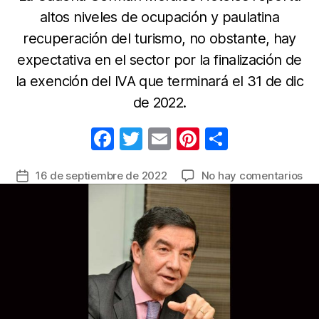
altos niveles de ocupación y paulatina
recuperación del turismo, no obstante, hay
expectativa en el sector por la finalización de
la exención del IVA que terminará el 31 de dic
de 2022.
F
T
E
Pi
C
a
w
m
nt
o
en
16 de septiembre de 2022
No hay comentarios
Fecha
c
itt
ail
er
m
La
de
e
er
e
p
dev
la
del
b
st
ar
entrada
pe
o
tir
atr
o
tur
ext
k
pe
ha