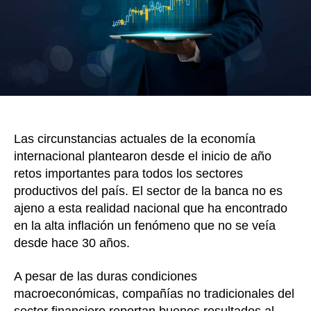
k
trimes
de
2022
y
anunci
el
“Botón
de
Crédito
Las circunstancias actuales de la economía
su
próxim
internacional plantearon desde el inicio de año
desarr
retos importantes para todos los sectores
productivos del país. El sector de la banca no es
ajeno a esta realidad nacional que ha encontrado
en la alta inflación un fenómeno que no se veía
desde hace 30 años.
A pesar de las duras condiciones
macroeconómicas, compañías no tradicionales del
sector financiero reportan buenos resultados al