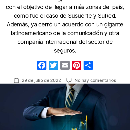
con el objetivo de llegar a más zonas del país,
como fue el caso de Susuerte y SuRed.
Además, ya cerró un acuerdo con un gigante
latinoamericano de la comunicación y otra
compañía internacional del sector de
seguros.
F
T
E
Pi
C
a
w
m
nt
o
en
29 de julio de 2022
No hay comentarios
Fecha
c
itt
ail
er
m
RapiCr
de
e
er
e
p
creció
la
un
b
st
ar
entrada
17%
o
tir
en
o
el
primer