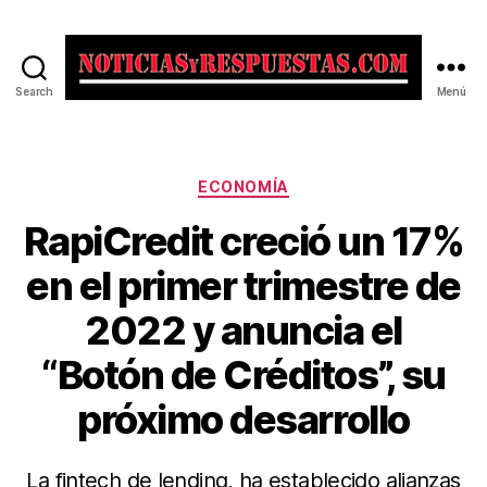
Search
Menú
Noticias
y
Respuestas
Categorías
ECONOMÍA
RapiCredit creció un 17%
en el primer trimestre de
2022 y anuncia el
“Botón de Créditos”, su
próximo desarrollo
La fintech de lending, ha establecido alianzas