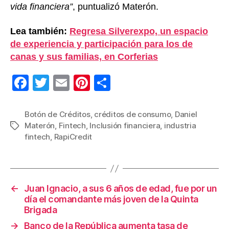
vida financiera”
, puntualizó Materón.
Lea también:
Regresa Silverexpo, un espacio
de experiencia y participación para los de
canas y sus familias, en Corferias
F
T
E
Pi
C
a
wi
m
nt
o
c
tt
ail
er
m
Botón de Créditos
,
créditos de consumo
,
Daniel
Materón
,
Fintech
,
Inclusión financiera
,
industria
Etiquetas
e
er
e
p
fintech
,
RapiCredit
b
st
ar
o
tir
o
←
Juan Ignacio, a sus 6 años de edad, fue por un
k
día el comandante más joven de la Quinta
Brigada
→
Banco de la República aumenta tasa de