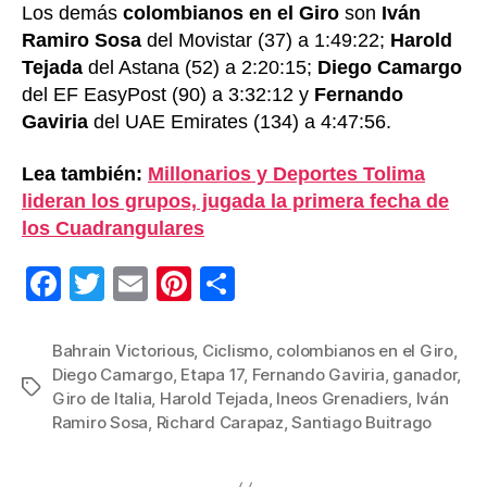
Los demás
colombianos en el Giro
son
Iván
Ramiro Sosa
del Movistar (37) a 1:49:22;
Harold
Tejada
del Astana (52) a 2:20:15;
Diego Camargo
del EF EasyPost (90) a 3:32:12 y
Fernando
Gaviria
del UAE Emirates (134) a 4:47:56.
Lea también:
Millonarios y Deportes Tolima
lideran los grupos, jugada la primera fecha de
los Cuadrangulares
F
T
E
Pi
C
a
wi
m
nt
o
c
tt
ail
er
m
Bahrain Victorious
,
Ciclismo
,
colombianos en el Giro
,
Diego Camargo
,
Etapa 17
,
Fernando Gaviria
,
ganador
,
e
er
e
p
Etiquetas
Giro de Italia
,
Harold Tejada
,
Ineos Grenadiers
,
Iván
b
st
ar
Ramiro Sosa
,
Richard Carapaz
,
Santiago Buitrago
o
tir