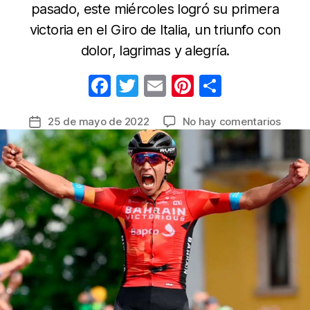
pasado, este miércoles logró su primera
victoria en el Giro de Italia, un triunfo con
dolor, lagrimas y alegría.
F
T
E
Pi
C
a
w
m
nt
o
en
25 de mayo de 2022
No hay comentarios
Fecha
c
itt
ail
er
m
Santi
de
e
er
e
p
Buitr
la
sufrió
b
st
ar
entrada
una
o
tir
caída
o
se
recup
k
y
termi
ganad
de
la