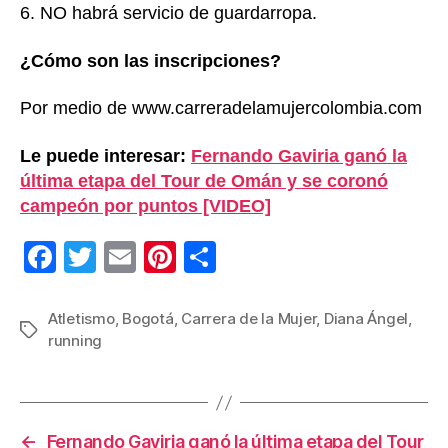
6. NO habrá servicio de guardarropa.
¿Cómo son las inscripciones?
Por medio de www.carreradelamujercolombia.com
Le puede interesar:
Fernando Gaviria ganó la
última etapa del Tour de Omán y se coronó
campeón por puntos [VIDEO]
F
T
E
Pi
C
a
wi
m
nt
o
c
tt
ail
er
m
Atletismo
,
Bogotá
,
Carrera de la Mujer
,
Diana Ángel
,
Etiquetas
running
e
er
e
p
b
st
ar
o
tir
←
Fernando Gaviria ganó la última etapa del Tour