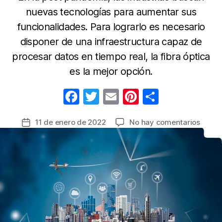
nuevas tecnologías para aumentar sus
funcionalidades. Para lograrlo es necesario
disponer de una infraestructura capaz de
procesar datos en tiempo real, la fibra óptica
es la mejor opción.
F
T
E
Pi
C
a
w
m
nt
o
en
11 de enero de 2022
No hay comentarios
Fecha
c
itt
ail
er
m
Cinco
de
e
er
e
p
venta
la
de
b
st
ar
entrada
la
o
tir
infrae
o
de
fibra
k
óptica
que