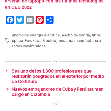
arsenal de laptops con las últimas tecnologías
en CES 2022
F
T
E
Pi
C
a
wi
m
nt
o
c
tt
ail
er
m
ahorro de energía eléctrica
,
ancho de banda
,
fibra
óptica
,
Furukawa Electric
,
industria manufacturera
,
Etiquetas
e
er
e
p
redes inalámbricas
b
st
ar
o
tir
o
←
Sea uno de los 1.300 profesionales que
k
realizarán posgrados en el exterior por medio
de Colfuturo
→
Nuevos embajadores de Cuba y Perú asumen
cargo en Colombia