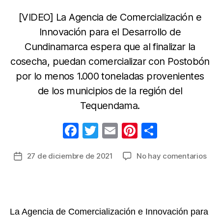
[VIDEO] La Agencia de Comercialización e
Innovación para el Desarrollo de
Cundinamarca espera que al finalizar la
cosecha, puedan comercializar con Postobón
por lo menos 1.000 toneladas provenientes
de los municipios de la región del
Tequendama.
F
T
E
Pi
C
a
w
m
nt
o
en
27 de diciembre de 2021
No hay comentarios
Fecha
c
itt
ail
er
m
Ali
de
e
er
e
p
ben
la
a
b
st
ar
entrada
pro
o
tir
de
La Agencia de Comercialización e Innovación para