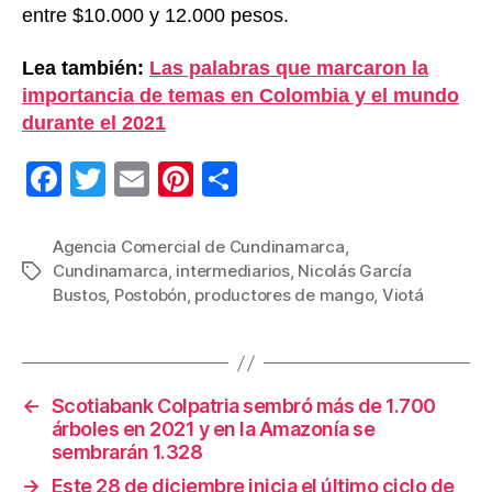
entre $10.000 y 12.000 pesos.
Lea también:
Las palabras que marcaron la
importancia de temas en Colombia y el mundo
durante el 2021
F
T
E
Pi
C
a
wi
m
nt
o
c
tt
ail
er
m
Agencia Comercial de Cundinamarca
,
Cundinamarca
,
intermediarios
,
Nicolás García
Etiquetas
e
er
e
p
Bustos
,
Postobón
,
productores de mango
,
Viotá
b
st
ar
o
tir
o
←
Scotiabank Colpatria sembró más de 1.700
k
árboles en 2021 y en la Amazonía se
sembrarán 1.328
→
Este 28 de diciembre inicia el último ciclo de