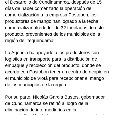
o
ma
el Desarrollo de Cundinamarca, después de 15
en
k
días de haber comenzado la operación de
Cun
comercialización a la empresa Postobón, los
32
productores de mango han logrado a la fecha,
ton
comercializar alrededor de 32 toneladas de este
com
producto, provenientes de los municipios de la
en
15
región del Tequendama.
día
La Agencia ha apoyado a los productores con
logística en transporte para la distribución de
empaque y recolección del producto; donde se
acordó con Postobón tener un centro de acopio en
el municipio de Viotá para recepcionar el mango
de los municipios de la región.
Por su parte, Nicolás García Bustos, gobernador
de Cundinamarca se refirió al logro de la
eliminación de intermediarios en la