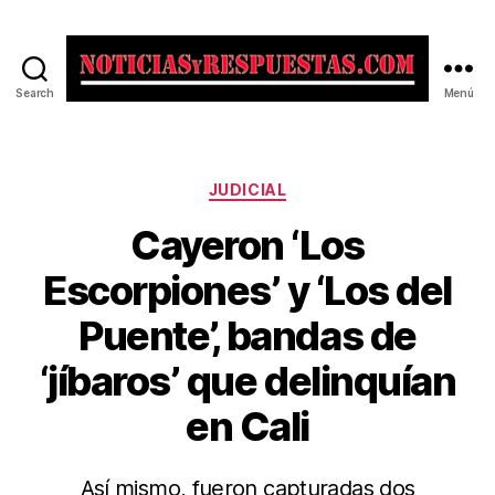
Search
Menú
Noticias
y
Respuestas
Categorías
JUDICIAL
Cayeron ‘Los
Escorpiones’ y ‘Los del
Puente’, bandas de
‘jíbaros’ que delinquían
en Cali
Así mismo, fueron capturadas dos