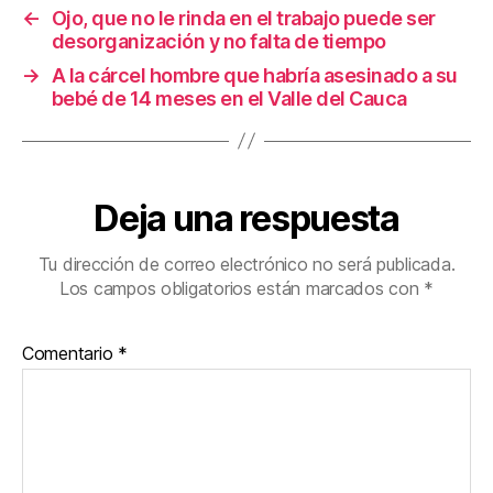
o
tir
←
Ojo, que no le rinda en el trabajo puede ser
desorganización y no falta de tiempo
o
→
A la cárcel hombre que habría asesinado a su
k
bebé de 14 meses en el Valle del Cauca
Deja una respuesta
Tu dirección de correo electrónico no será publicada.
Los campos obligatorios están marcados con
*
Comentario
*