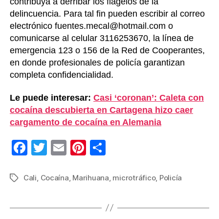
contribuya a derribar los flagelos de la
delincuencia. Para tal fin pueden escribir al correo
electrónico fuentes.mecal@hotmail.com o
comunicarse al celular 3116253670, la línea de
emergencia 123 o 156 de la Red de Cooperantes,
en donde profesionales de policía garantizan
completa confidencialidad.
Le puede interesar:
Casi ‘coronan’: Caleta con
cocaína descubierta en Cartagena hizo caer
cargamento de cocaína en Alemania
F
T
E
Pi
C
a
wi
m
nt
o
c
tt
ail
er
m
Cali
,
Cocaína
,
Marihuana
,
microtráfico
,
Policía
Etiquetas
e
er
e
p
b
st
ar