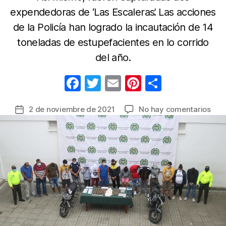
expendedoras de ‘Las Escaleras’. Las acciones
de la Policía han logrado la incautación de 14
toneladas de estupefacientes en lo corrido
del año.
F
T
E
Pi
C
a
w
m
nt
o
en
2 de noviembre de 2021
No hay comentarios
Fecha
c
itt
ail
er
m
Cay
de
e
er
e
p
‘Los
la
Esco
b
st
ar
entrada
y
o
tir
‘Los
o
del
Puen
k
ban
de
‘jíba