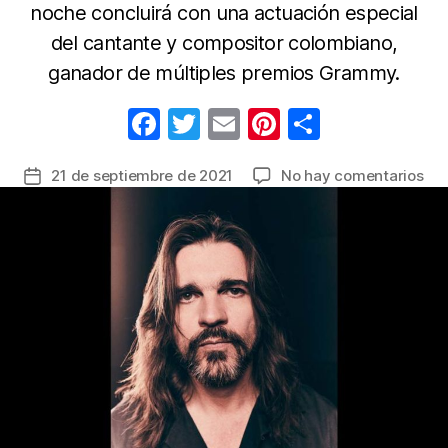
noche concluirá con una actuación especial
del cantante y compositor colombiano,
ganador de múltiples premios Grammy.
F
T
E
Pi
C
a
w
m
nt
o
en
21 de septiembre de 2021
No hay comentarios
Fecha
c
itt
ail
er
m
Ju
de
e
er
e
p
inv
la
esp
b
st
ar
entrada
par
o
tir
cer
o
la
gal
k
de
los
Pre
CH
en