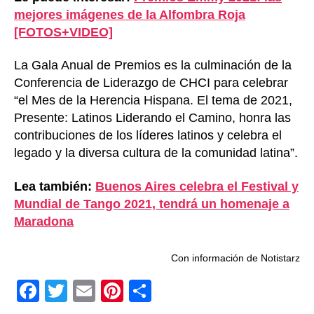
mejores imágenes de la Alfombra Roja
[FOTOS+VIDEO]
La Gala Anual de Premios es la culminación de la
Conferencia de Liderazgo de CHCI para celebrar
“el Mes de la Herencia Hispana. El tema de 2021,
Presente: Latinos Liderando el Camino, honra las
contribuciones de los líderes latinos y celebra el
legado y la diversa cultura de la comunidad latina”.
Lea también:
Buenos Aires celebra el Festival y
Mundial de Tango 2021, tendrá un homenaje a
Maradona
Con información de Notistarz
F
T
E
Pi
C
a
wi
m
nt
o