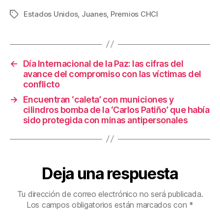
c
tt
ail
er
m
Estados Unidos
,
Juanes
,
Premios CHCI
Etiquetas
e
er
e
p
b
st
ar
o
tir
←
Día Internacional de la Paz: las cifras del
avance del compromiso con las víctimas del
o
conflicto
k
→
Encuentran ‘caleta’ con municiones y
cilindros bomba de la ‘Carlos Patiño’ que había
sido protegida con minas antipersonales
Deja una respuesta
Tu dirección de correo electrónico no será publicada.
Los campos obligatorios están marcados con
*