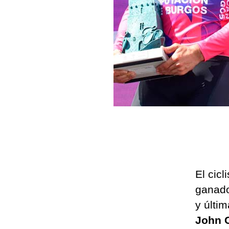
El cicl
ganado
y últi
John C