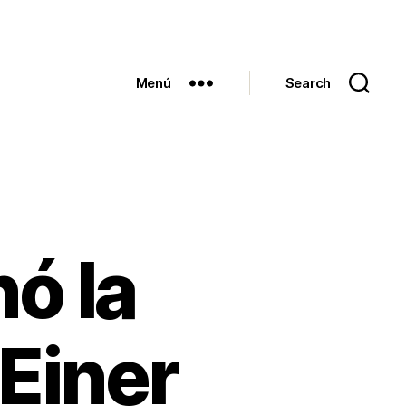
Menú
Search
ó la
 Einer