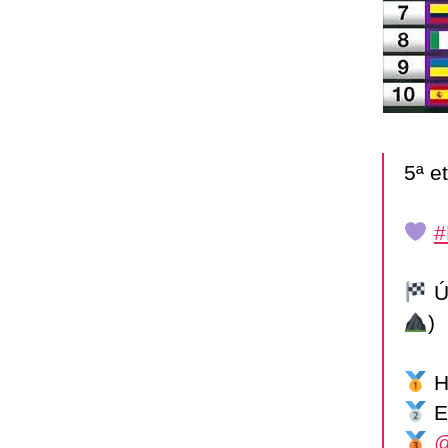
5ª e
#
Ú
)
H
E
@