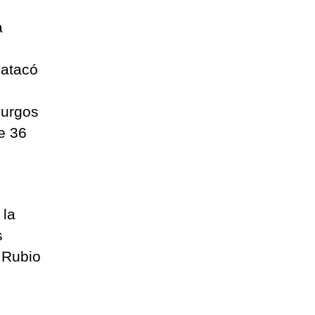
a
 atacó
Burgos
e 36
 la
s
 Rubio