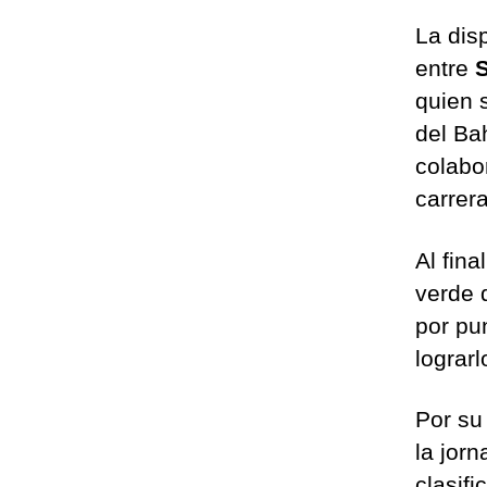
La dis
entre
S
quien 
del Ba
colabo
carrera
Al fina
verde q
por pu
lograrl
Por su
la jor
clasif