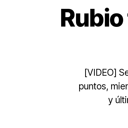
Rubio 
[VIDEO] Seb
puntos, mien
y úl