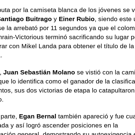
puta por la camiseta blanca de los jóvenes se v
antiago Buitrago
y
Einer Rubio
, siendo este 
se la arrebató por 11 segundos ya que el colo
hrain-Victorious terminó sacrificando su lugar p
rar con Mikel Landa para obtener el título de la
.
l,
Juan Sebastián Molano
se vistió con la cam
ue lo identifica como el ganador de la clasific
ntos, sus dos victorias de etapa lo catapultaro
o.
 parte,
Egan Bernal
también apareció y fue cua
nada y así logró ascender posiciones en la
icación general, demostrando su autoexigencia 