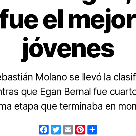
fue el mejor
jóvenes
astián Molano se llevó la clasif
tras que Egan Bernal fue cuarto
tima etapa que terminaba en mon
F
T
E
Pi
C