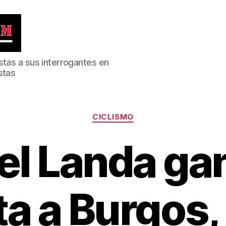
stas a sus interrogantes en
stas
Categorías
CICLISMO
el Landa gan
a a Burgos,