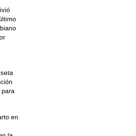
ivió
último
mbiano
or
iseta
ación
n para
rto en
en la