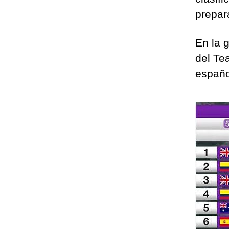
prepar
En la 
del Te
españ