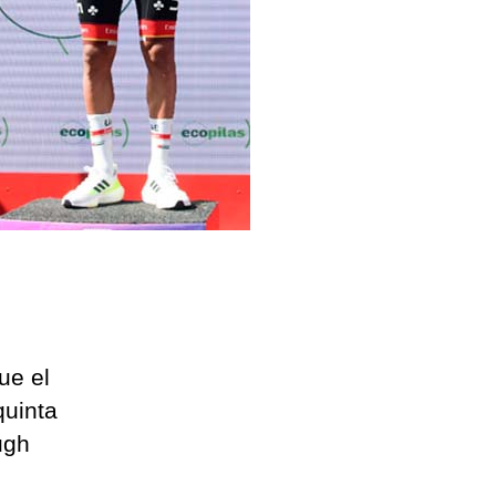
ue el
quinta
ugh