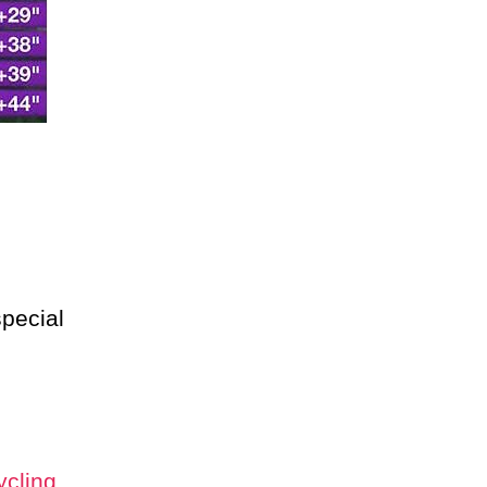
pecial
cling