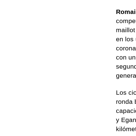
Romai
compet
maillo
en los 
corona
con un
segun
genera
Los ci
ronda 
capaci
y Egan
kilóme