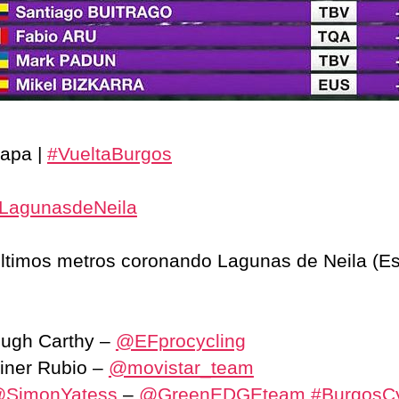
tapa |
#VueltaBurgos
LagunasdeNeila
ltimos metros coronando Lagunas de Neila (Es
ugh Carthy –
@EFprocycling
iner Rubio –
@movistar_team
SimonYatess
–
@GreenEDGEteam
#BurgosCy