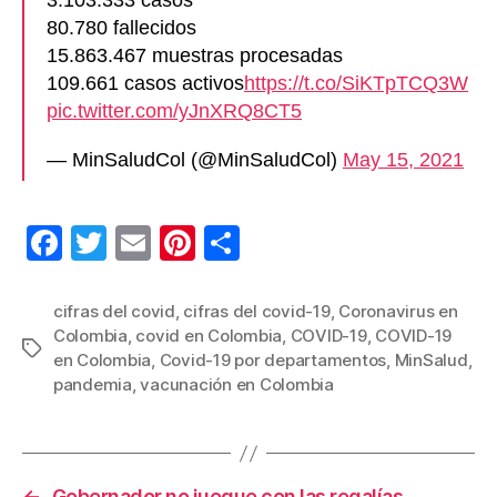
3.103.333 casos
80.780 fallecidos
15.863.467 muestras procesadas
109.661 casos activos
https://t.co/SiKTpTCQ3W
pic.twitter.com/yJnXRQ8CT5
— MinSaludCol (@MinSaludCol)
May 15, 2021
F
T
E
Pi
C
a
wi
m
nt
o
c
tt
ail
er
m
cifras del covid
,
cifras del covid-19
,
Coronavirus en
Colombia
,
covid en Colombia
,
COVID-19
,
COVID-19
e
er
e
p
Etiquetas
en Colombia
,
Covid-19 por departamentos
,
MinSalud
,
b
st
ar
pandemia
,
vacunación en Colombia
o
tir
o
k
←
Gobernador no juegue con las regalías