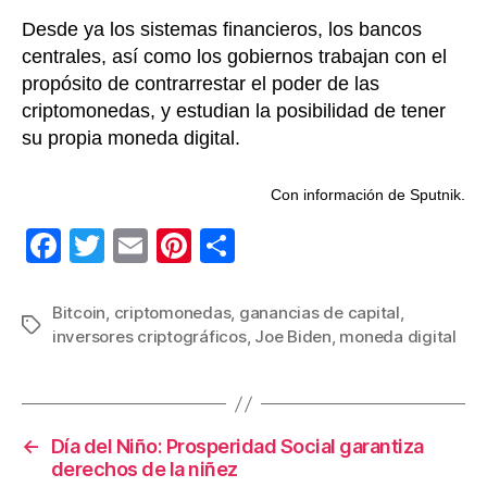
Desde ya los sistemas financieros, los bancos
centrales, así como los gobiernos trabajan con el
propósito de contrarrestar el poder de las
criptomonedas, y estudian la posibilidad de tener
su propia moneda digital.
Con información de Sputnik.
F
T
E
Pi
C
a
wi
m
nt
o
c
tt
ail
er
m
Bitcoin
,
criptomonedas
,
ganancias de capital
,
Etiquetas
inversores criptográficos
,
Joe Biden
,
moneda digital
e
er
e
p
b
st
ar
o
tir
←
Día del Niño: Prosperidad Social garantiza
o
derechos de la niñez