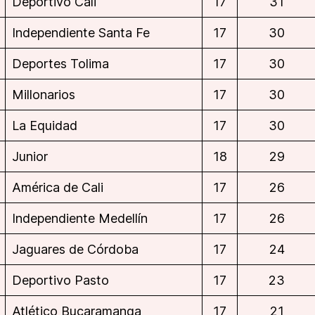
Deportivo Cali
17
31
Independiente Santa Fe
17
30
Deportes Tolima
17
30
Millonarios
17
30
La Equidad
17
30
Junior
18
29
América de Cali
17
26
Independiente Medellín
17
26
Jaguares de Córdoba
17
24
Deportivo Pasto
17
23
Atlético Bucaramanga
17
21