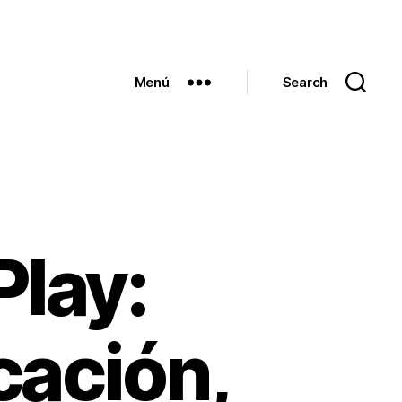
Menú
Search
Play:
icación,