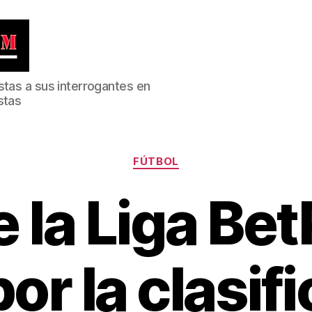
stas a sus interrogantes en
stas
Categorías
FÚTBOL
 la Liga Bet
or la clasif