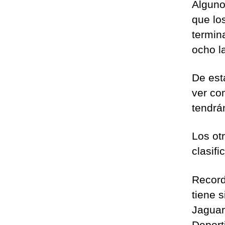
Alguno
que lo
termin
ocho l
De est
ver con
tendrán
Los ot
clasifi
Record
tiene s
Jaguar
Deport