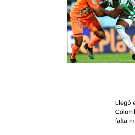
Llegó e
Colomb
falta m