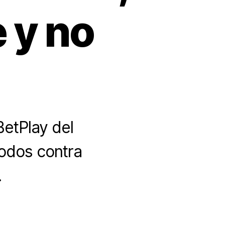
 y no
BetPlay del
Todos contra
.