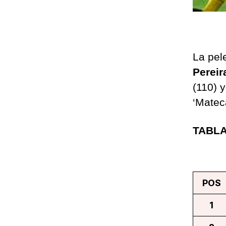
La pel
Pereir
(110) y
‘Matec
TABLA
POS
1