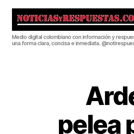
Noticias
Medio digital colombiano con información y respue
y
una forma clara, concisa e inmediata. @notirespue
Respuestas
Arde
pelea p