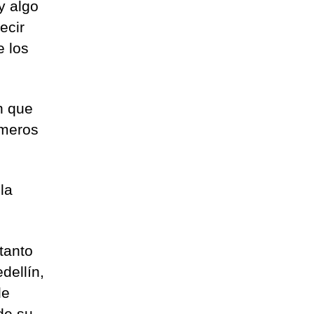
y algo
ecir
e los
n que
imeros
la
tanto
dellín,
de
de su