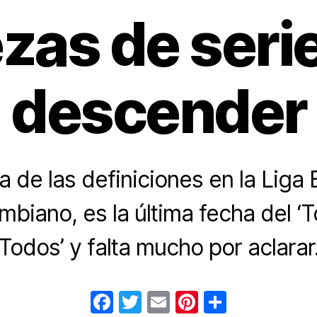
zas de serie
descender
ía de las definiciones en la Liga 
mbiano, es la última fecha del ‘
Todos’ y falta mucho por aclarar
F
T
E
Pi
C