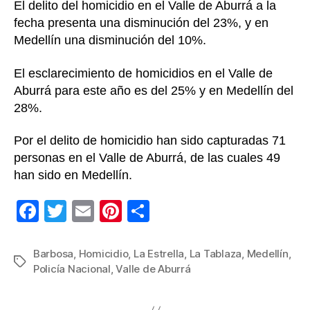
El delito del homicidio en el Valle de Aburrá a la
fecha presenta una disminución del 23%, y en
Medellín una disminución del 10%.
El esclarecimiento de homicidios en el Valle de
Aburrá para este año es del 25% y en Medellín del
28%.
Por el delito de homicidio han sido capturadas 71
personas en el Valle de Aburrá, de las cuales 49
han sido en Medellín.
F
T
E
Pi
C
a
wi
m
nt
o
c
tt
ail
er
m
Barbosa
,
Homicidio
,
La Estrella
,
La Tablaza
,
Medellín
,
Etiquetas
Policía Nacional
,
Valle de Aburrá
e
er
e
p
b
st
ar