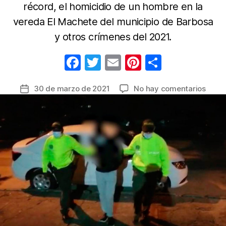
récord, el homicidio de un hombre en la
vereda El Machete del municipio de Barbosa
y otros crímenes del 2021.
F
T
E
Pi
C
a
w
m
nt
o
en
30 de marzo de 2021
No hay comentarios
Fecha
c
itt
ail
er
m
Ofens
de
e
er
e
p
contr
la
el
b
st
ar
entrada
homic
o
tir
en
o
el
Valle
k
de
Aburr
captu
cinco
perso