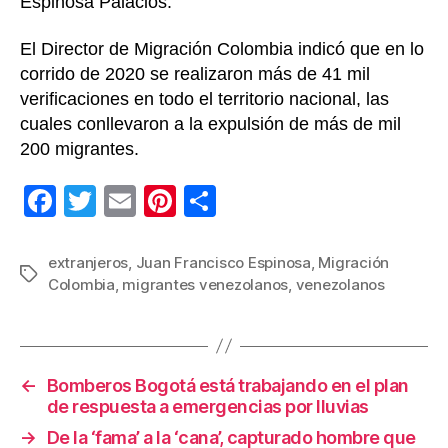
Espinosa Palacios.
El Director de Migración Colombia indicó que en lo
corrido de 2020 se realizaron más de 41 mil
verificaciones en todo el territorio nacional, las
cuales conllevaron a la expulsión de más de mil
200 migrantes.
F
T
E
Pi
C
a
wi
m
nt
o
c
tt
ail
er
m
extranjeros
,
Juan Francisco Espinosa
,
Migración
Etiquetas
Colombia
,
migrantes venezolanos
,
venezolanos
e
er
e
p
b
st
ar
o
tir
←
Bomberos Bogotá está trabajando en el plan
o
de respuesta a emergencias por lluvias
k
→
De la ‘fama’ a la ‘cana’, capturado hombre que