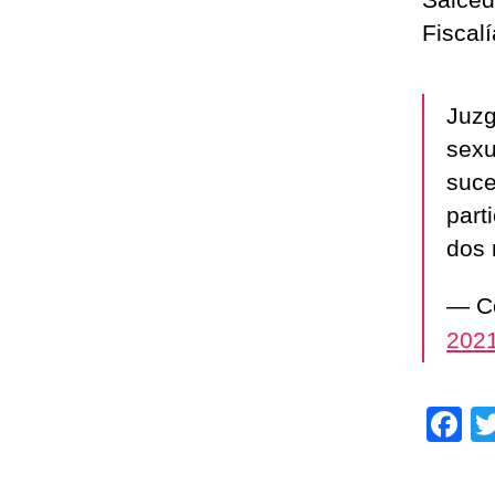
Fiscalí
Juzg
sexu
suce
part
dos 
— Co
202
F
a
c