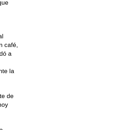
que
al
n café,
idó a
te la
te de
hoy
a