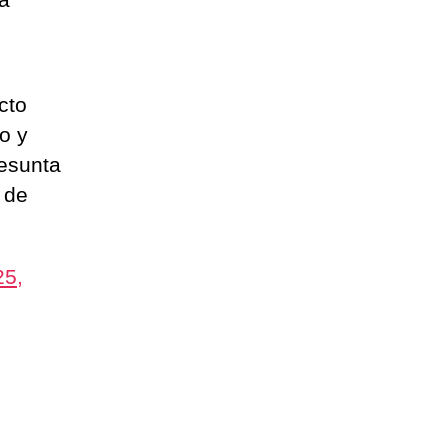
cto
o y
resunta
 de
25,