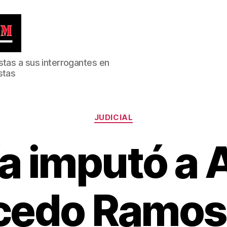
stas a sus interrogantes en
stas
Categorías
JUDICIAL
ía imputó a 
cedo Ramos