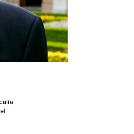
calía
el