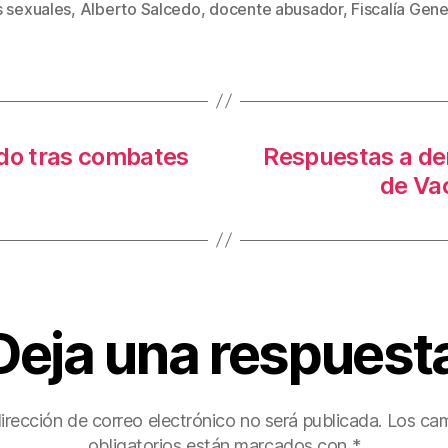
s sexuales
,
Alberto Salcedo
,
docente abusador
,
Fiscalía Gene
s
er
e
p
st
ar
tir
ido tras combates
Respuestas a den
de Va
Deja una respuest
irección de correo electrónico no será publicada.
Los ca
obligatorios están marcados con
*