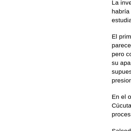
La inv
habría
estudi
El prim
parece
pero c
su apa
supues
presio
En el 
Cúcuta
proces
Salced