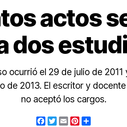
tos actos s
a dos estud
so ocurrió el 29 de julio de 2011
o de 2013. El escritor y docente 
no aceptó los cargos.
F
T
E
Pi
C