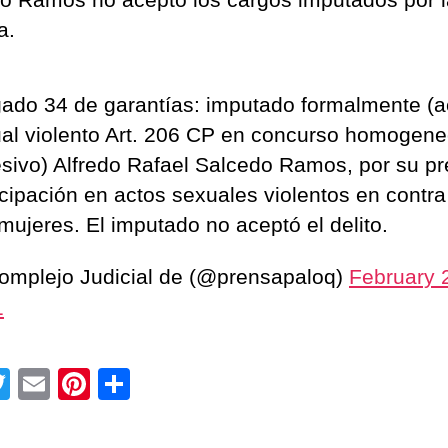
a.
ado 34 de garantías: imputado formalmente (a
al violento Art. 206 CP en concurso homogene
sivo) Alfredo Rafael Salcedo Ramos, por su p
icipación en actos sexuales violentos en contra
mujeres. El imputado no aceptó el delito.
mplejo Judicial de (@prensapaloq)
February 
1
T
E
Pi
C
wi
m
nt
o
tt
ail
er
m