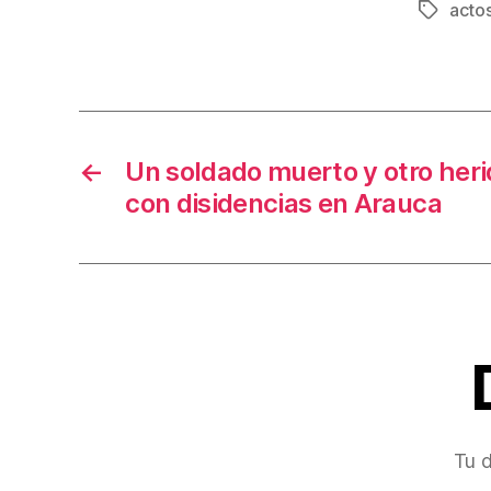
acto
Etiqueta
e
b
o
o
←
Un soldado muerto y otro her
k
con disidencias en Arauca
Tu d