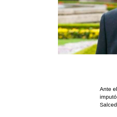
Ante e
imputó 
Salced