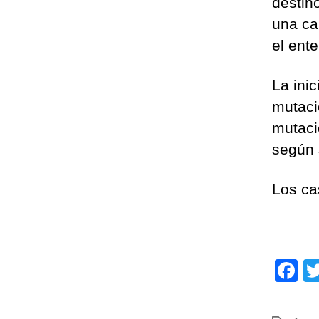
destin
una ca
el ente
La inic
mutaci
mutaci
según 
Los ca
F
a
c