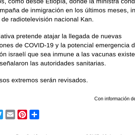
os, como desde Etiopía, donde la ministra con
mpaña de inmigración en los últimos meses, i
 de radiotelevisión nacional Kan.
iativa pretende atajar la llegada de nuevas
ones de COVID-19 y la potencial emergencia 
ón israelí que sea inmune a las vacunas existe
señalaron las autoridades sanitarias.
sos extremos serán revisados.
Con información de
T
E
Pi
C
wi
m
nt
o
tt
ail
er
m