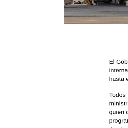
El Gob
intern
hasta 
Todos 
minist
quien 
progra