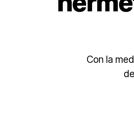
hermé
Con la medi
de