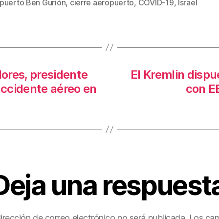
puerto Ben Gurión
,
cierre aeropuerto
,
COVID-19
,
Israel
s
er
e
p
st
ar
tir
dores, presidente
El Kremlin dispue
accidente aéreo en
con EE
Deja una respuest
irección de correo electrónico no será publicada.
Los ca