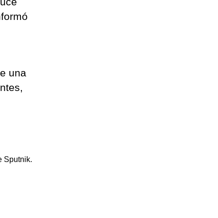
duce
nformó
de una
ntes,
 Sputnik.