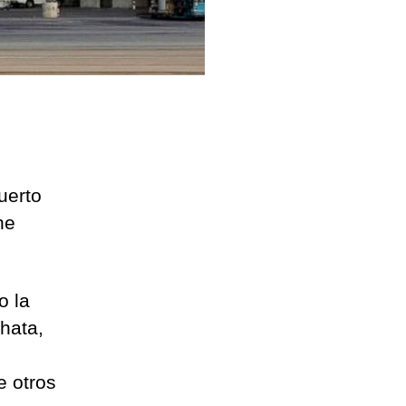
uerto
he
o la
hata,
e otros