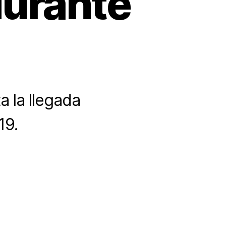
urante
a la llegada
19.
el
ra