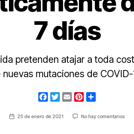
ticamente d
7 días
da pretenden atajar a toda cost
 nuevas mutaciones de COVID-
F
T
E
Pi
C
a
wi
m
nt
o
c
tt
ail
er
m
en
25 de enero de 2021
No hay comentarios
Fecha
e
er
e
p
Isra
de
cier
la