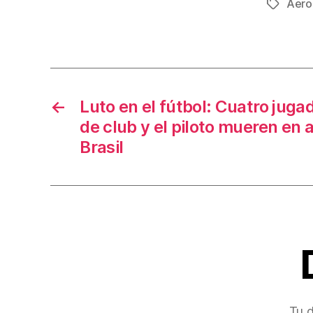
Aero
Etiqueta
e
b
o
o
←
Luto en el fútbol: Cuatro juga
k
de club y el piloto mueren en 
Brasil
Tu d