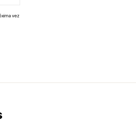
róxima vez
s