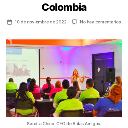
Colombia
en
10 de noviembre de 2022
No hay comentarios
Fecha
La
de
inn
la
edu
entrada
de
Aul
Am
ha
imp
a
má
de
70
mil
est
en
Col
Sandra Chica, CEO de Aulas Amigas.