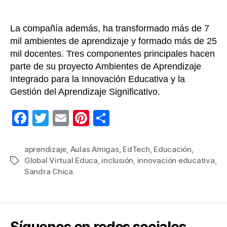
La compañía además, ha transformado más de 7
mil ambientes de aprendizaje y formado más de 25
mil docentes. Tres componentes principales hacen
parte de su proyecto Ambientes de Aprendizaje
Integrado para la Innovación Educativa y la
Gestión del Aprendizaje Significativo.
F
T
E
Pi
C
a
wi
m
nt
o
c
tt
ail
er
m
aprendizaje
,
Aulas Amigas
,
EdTech
,
Educación
,
Global Virtual Educa
,
inclusión
,
innovación educativa
,
Etiquetas
e
er
e
p
Sandra Chica
b
st
ar
o
tir
o
Síguenos en redes sociales